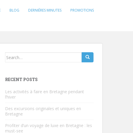
E
BLOG
DERNIÈRES MINUTES
PROMOTIONS
Search
for:
RECENT POSTS
Les activités à faire en Bretagne pendant
l’hiver
Des excursions originales et uniques en
Bretagne
Profiter d’un voyage de luxe en Bretagne : les
must-see