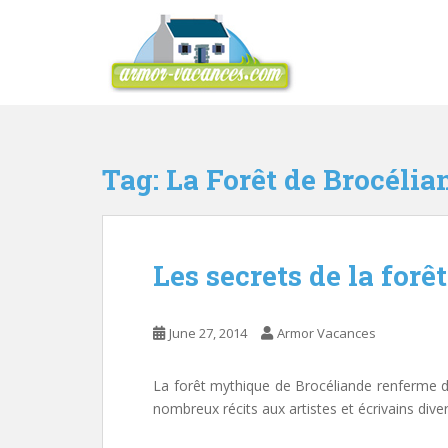
S
k
i
p
t
o
m
Tag:
La Forêt de Brocélia
a
i
n
c
o
Les secrets de la forê
n
t
e
June 27, 2014
Armor Vacances
n
t
La forêt mythique de Brocéliande renferme de
nombreux récits aux artistes et écrivains diver