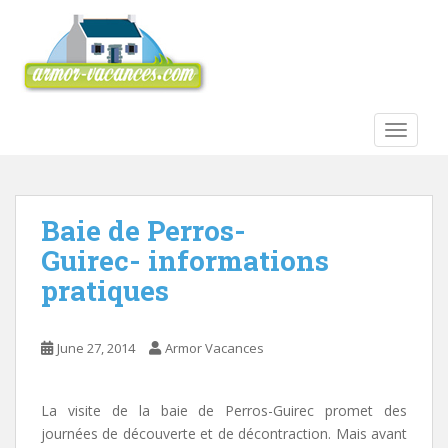
S
k
i
p
t
o
TOGGLE
m
a
i
n
Baie de Perros-
c
Guirec- informations
o
pratiques
n
t
e
June 27, 2014
Armor Vacances
n
t
La visite de la baie de Perros-Guirec promet des
journées de découverte et de décontraction. Mais avant