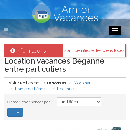
Toggle
navigati
Informations
s propriétaires sont identifiés et les biens loués existent réellement.
Location vacances Béganne
entre particuliers
Votre recherche -
4 réponses
Morbihan
Pointe de Pénestin
Béganne
Classer les annonces par :