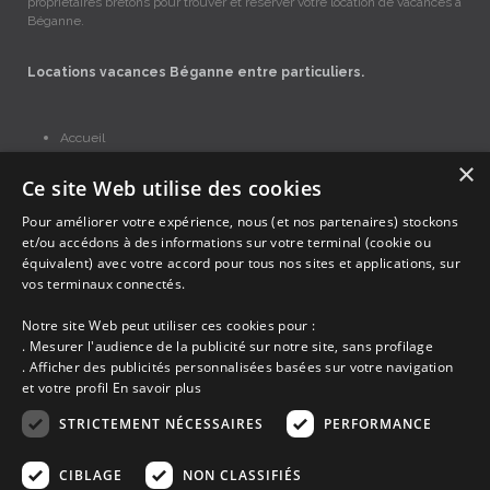
propriétaires bretons pour trouver et réserver votre location de vacances à
Béganne.
Locations vacances Béganne entre particuliers.
Accueil
Dernières minutes
×
Promotions
Ce site Web utilise des cookies
Découvrir les départements bretons
Pour améliorer votre expérience, nous (et nos partenaires) stockons
Qui sommes-nous ?
et/ou accédons à des informations sur votre terminal (cookie ou
Espace propriétaire
équivalent) avec votre accord pour tous nos sites et applications, sur
Ma sélection
vos terminaux connectés.
Blog
Conditions générales
Notre site Web peut utiliser ces cookies pour :
Mentions légales
. Mesurer l'audience de la publicité sur notre site, sans profilage
Politique cookies
. Afficher des publicités personnalisées basées sur votre navigation
et votre profil
En savoir plus
En partenariat avec Clévacances des Côtes d'Armor et du Finistère,
Clévacances est un label national de référence, réglementé par une charte
STRICTEMENT NÉCESSAIRES
PERFORMANCE
et grille de critères nationales pour certifier la qualité des hébergements
touristiques. C'est aussi un réseau de proximité avec une visite tous les 4
ans et une validation par une commission habilitée. Label de 1 à 5 clés.
CIBLAGE
NON CLASSIFIÉS