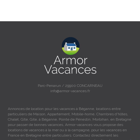
Parc-Penarun / 29900 CONCARNEAU
info@armor-vacances.fr
Annonces de location pour les vacances à Béganne, locations entre
particuliers de Maison, Appartement, Mobile-home, Chambres d'hôtes,
Chalet, Gîte, Gite, à Béganne, Pointe de Pénestin, Morbihan, en Bretagne
pour passer de bonnes vacances, Armor-vacances vous propose des
locations de vacances à la mer ou à la campagne, pour les vacances en
France en Bretagne entre particuliers. Contactez directement les