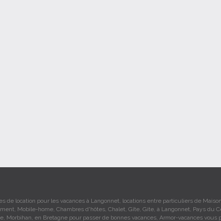
s de location pour les vacances à Langonnet, locations entre particuliers de Maison
ment, Mobile-home, Chambres d'hôtes, Chalet, Gîte, Gite, à Langonnet, Pays du C
e, Morbihan, en Bretagne pour passer de bonnes vacances, Armor-vacances vous 