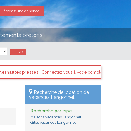
Déposez une annonce
rtements bretons
s
: Connectez vous à votre compte et consultez les "Messages des int
Recherche de location de
vacances Langonnet
Recherche par type
Maisons vacances Langonnet
Gites vacances Langonnet