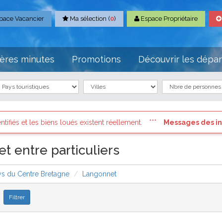
pace Vacancier
Ma sélection (
0
)
Espace Propriétaire
ères minutes
Promotions
Découvrir les dépa
 loués existent réellement.
Messages des internautes pressé
 entre particuliers
ys du Centre Bretagne
Langonnet