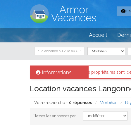
Es
Accueil
Derni
Informations
 Armor-vacances
: Tous les propriétaires sont identifiés et les biens
Location vacances Langonnet
Votre recherche -
0 réponses
Morbihan
Pa
Classer les annonces par :