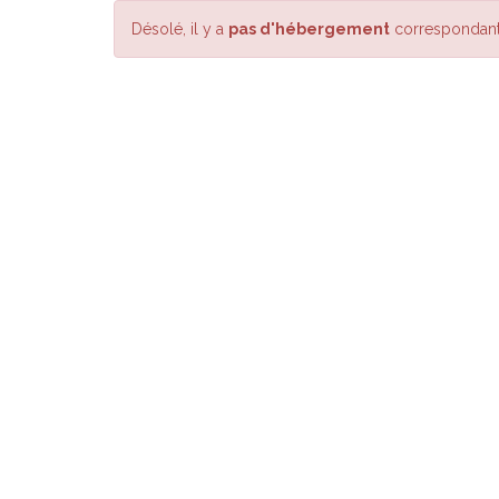
Désolé, il y a
pas d'hébergement
correspondant 