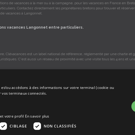
ations de vacances à la mer ou à la campagne, pour les vacances en France en Bre
rticuliers. Contactez directement les propriétaires bretons pour trouver et réserver
n de vacances à Langonnet.
ons vacances Langonnet entre particuliers.
re, Clévacances est un label national de référence, réglementé par une charte et gr
ouristiques. C'est aussi un réseau de proximité avec une visite tous les 4 ans et un
 et/ou accédons à des informations sur votre terminal (cookie ou
s sont sous la responsabilité des propriétaires, ces informations sont indicatives 
ur vos terminaux connectés.
mmission sur les locations, c'est simplement un annuaire d'hébergements de vaca
et votre profil
En savoir plus
CIBLAGE
NON CLASSIFIÉS
priétaire un contrat qui stipule les clauses et le descriptif de la location, grâce 
isons.