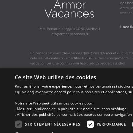
des loc
entre pa
locatio
Locati
Parc-Penarun / 29900 CONCARNEAU
info@armor-vacances.fr
En partenariat avec Clévacances des Côtes d'Armor et du Finistè
critères nationales pour certifier la qualité des hébergements t
validation par une commission habilitée. Label de 1 à 5 clés.
Ce site Web utilise des cookies
Pour améliorer votre expérience, nous (et nos partenaires) stockons
Les descriptions et photos contenues dans le site Armor-vacance
équivalent) avec votre accord pour tous nos sites et applications, s
Armor-vacances.
Notre site Web peut utiliser ces cookies pour :
. Mesurer l'audience de la publicité sur notre site, sans profilage
Armor-vacances n'est pas un organisme et ne touche aucune co
DE PARTICULIER A PARTICULIER.
. Afficher des publicités personnalisées basées sur votre navigation 
STRICTEMENT NÉCESSAIRES
PERFORMANCE
Avant de prendre possession du logement vous devez obtenir du pro
ne correspond pas à ce qui y est mentionné ou pour d'autres ra