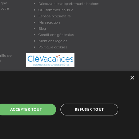
tagne
Découvrir les départements bretons
 votre
Qui sommes-nous ?
Espace propriétaire
Ma sélection
Blog
Conditions générales
Mentions légales
Politique cookies
ille de
e
×
et non contractuelles. Les données sont protégées par copyright
ACCEPTER TOUT
REFUSER TOUT
nces en Bretagne, un service de petites annonces de location
à ce contrat vous pouvez faire valoir vos droits si le logement