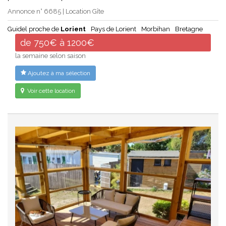
Annonce n° 6685 | Location Gîte
Guidel proche de
Lorient
Pays de Lorient
Morbihan
Bretagne
de 750€ à 1200€
la semaine selon saison
Ajoutez à ma sélection
Voir cette location