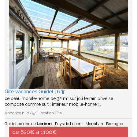
Gîte vacances Guidel | 6
ce beau mobile-home de 32 m² sur joli terrain privé se
compose comme suit : intérieur mobile-home :…
Annonce n° 6757 | Location Gîte
Guidel proche de
Lorient
Pays de Lorient
Morbihan
Bretagne
de 620€ à 1100€