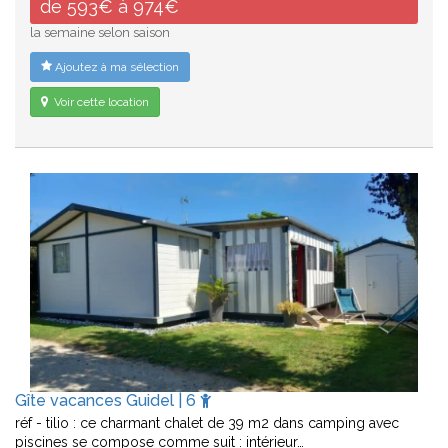
de 593€ à 974€
la semaine selon saison
Ajoutez à ma sélection
Voir cette location
Gîte vacances Guidel | 6
réf - tilio : ce charmant chalet de 39 m2 dans camping avec
piscines se compose comme suit : intérieur…