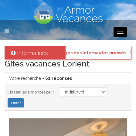
Toggle
navigati
Informations
nectez vous à votre compte et consultez les "Messages des internaut
Gites vacances Lorient
Votre recherche -
62 réponses
Classer les annonces par :