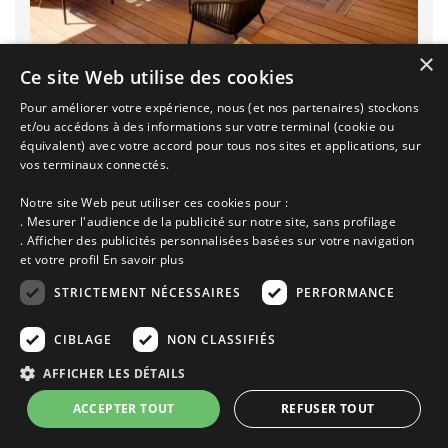
×
Ce site Web utilise des cookies
Gîte vacances Ploemeur | 6
Pour améliorer votre expérience, nous (et nos partenaires) stockons
réf - padrig : ce charmant mobile-home avec belle terrasse et
et/ou accédons à des informations sur votre terminal (cookie ou
jardin, idéalement situé à 200 m de la…
équivalent) avec votre accord pour tous nos sites et applications, sur
vos terminaux connectés.
Annonce n° 6571 | Location Gîte
Notre site Web peut utiliser ces cookies pour :
Ploemeur proche de
Lorient
Pays de Lorient
Morbihan
Bretagne
. Mesurer l'audience de la publicité sur notre site, sans profilage
de 415€ à 924€
. Afficher des publicités personnalisées basées sur votre navigation
et votre profil
En savoir plus
la semaine selon saison
STRICTEMENT NÉCESSAIRES
PERFORMANCE
Ajoutez à ma sélection
Voir cette location
CIBLAGE
NON CLASSIFIÉS
AFFICHER LES DÉTAILS
ACCEPTER TOUT
REFUSER TOUT