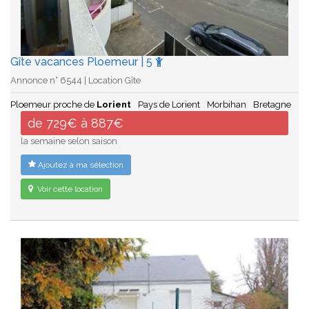
Gîte vacances Ploemeur | 5
Annonce n° 6544 | Location Gîte
Ploemeur proche de
Lorient
Pays de Lorient
Morbihan
Bretagne
de 729€ à 887€
la semaine selon saison
Ajoutez à ma sélection
Voir cette location