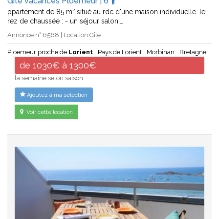
Gîte vacances Ploemeur | 6
ppartement de 85 m² situé au rdc d'une maison individuelle. le
rez de chaussée : - un séjour salon.…
Annonce n° 6568 | Location Gîte
Ploemeur proche de
Lorient
Pays de Lorient
Morbihan
Bretagne
de 1030€ à 1300€
la semaine selon saison
Ajoutez à ma sélection
Voir cette location