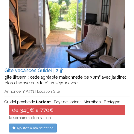
Gîte vacances Guidel | 2
gîte lilwenn : cette agréable maisonnette de 30m² avec jardinet
clos dispose en rdc d' un séjour avec…
Annonce n° 5471 | Location Gîte
Guidel proche de
Lorient
Pays de Lorient
Morbihan
Bretagne
de 349€ à 770€
la semaine selon saison
Ajoutez à ma sélection