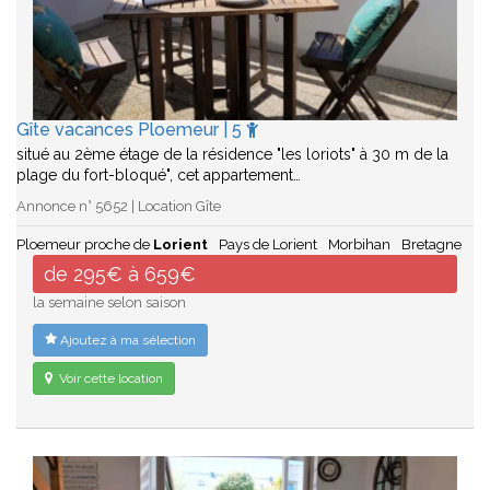
Gîte vacances Ploemeur | 5
situé au 2ème étage de la résidence "les loriots" à 30 m de la
plage du fort-bloqué", cet appartement…
Annonce n° 5652 | Location Gîte
Ploemeur proche de
Lorient
Pays de Lorient
Morbihan
Bretagne
de 295€ à 659€
la semaine selon saison
Ajoutez à ma sélection
Voir cette location