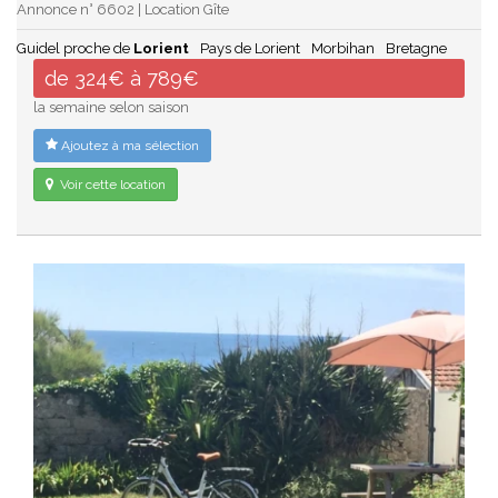
Annonce n° 6602 | Location Gîte
Guidel proche de
Lorient
Pays de Lorient
Morbihan
Bretagne
de 324€ à 789€
la semaine selon saison
Ajoutez à ma sélection
Voir cette location