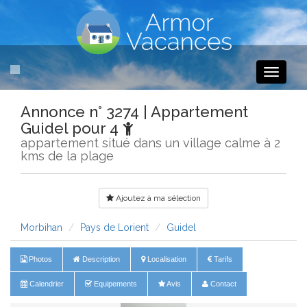
Toggle
navigati
Annonce n° 3274 | Appartement
Guidel pour 4
appartement situé dans un village calme à 2
kms de la plage
Ajoutez à ma sélection
Morbihan
Pays de Lorient
Guidel
Photos
Description
Localisation
Tarifs
Calendrier
Equipements
Avis
Contact