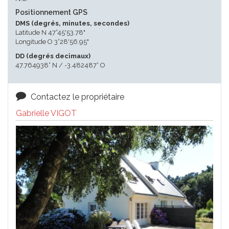
Positionnement GPS
DMS (degrés, minutes, secondes)
Latitude N 47°45'53.78"
Longitude O 3°28'56.95"
DD (degrés decimaux)
47.764938° N / -3.482487° O
Contactez le propriétaire
Gabrielle VIGOT