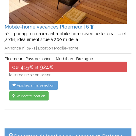
Mobile-home vacances Ploemeur | 6
réf - padrig : ce charmant mobile-home avec belle terrasse et
jardin, idéalement situé à 200 m de la…
Annonce n° 6571 | Location Mobile-home
Ploemeur
Pays de Lorient
Morbihan
Bretagne
de 415€ à 924€
la semaine selon saison
Ajoutez à ma sélection
Voir cette location