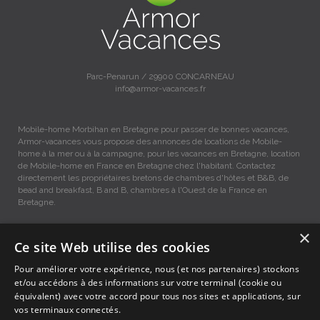
Parc-Penarun / 29900 CONCARNEAU
info@armor-vacances.fr
Mobile-home Morbihan en Bretagne pour passer de bonnes vacances,
Armor-vacances vous propose des annonces de locations de Mobile-
home à la mer ou à la campagne, pour les vacances en Bretagne, location
de Mobile-home en France en Bretagne chez l'habitant. Contactez
directement les propriétaires bretons de chambres d'hôtes et B&B, de
bead and breakfast, B and B, chambres à l'Ouest de la France en
Bretagne.
×
Mobile-home vacances Morbihan, Location entre Particuliers
Ce site Web utilise des cookies
Pour améliorer votre expérience, nous (et nos partenaires) stockons
Accueil
et/ou accédons à des informations sur votre terminal (cookie ou
Dernières minutes
équivalent) avec votre accord pour tous nos sites et applications, sur
Promotions
vos terminaux connectés.