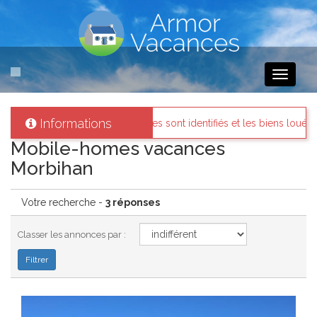
Toggle
navigati
Informations
ous les propriétaires sont identifiés et les biens loués existent réelle
Mobile-homes vacances
Morbihan
Votre recherche -
3 réponses
Classer les annonces par :