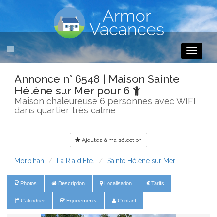
Toggle
navigati
Annonce n° 6548 | Maison Sainte
Hélène sur Mer pour 6
Maison chaleureuse 6 personnes avec WIFI
dans quartier très calme
Ajoutez à ma sélection
Morbihan
La Ria d'Etel
Sainte Hélène sur Mer
Photos
Description
Localisation
Tarifs
Calendrier
Equipements
Contact