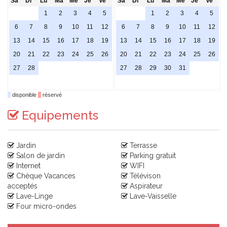
Sa
Di
Lu
Ma
Me
Je
Ve
Sa
Di
Lu
Ma
Me
Je
Ve
1
2
3
4
5
1
2
3
4
5
6
7
8
9
10
11
12
6
7
8
9
10
11
12
13
14
15
16
17
18
19
13
14
15
16
17
18
19
20
21
22
23
24
25
26
20
21
22
23
24
25
26
27
28
27
28
29
30
31
disponible
réservé
Equipements
Jardin
Terrasse
Salon de jardin
Parking gratuit
Internet
WIFI
Chèque Vacances
Télévison
acceptés
Aspirateur
Lave-Linge
Lave-Vaisselle
Four micro-ondes