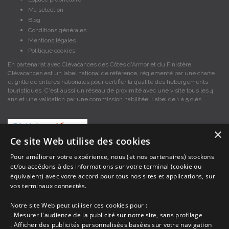
Ma sélection
Blog
Conditions générales
Mentions légales
Politique cookies
En partenariat avec Clévacances des Côtes d'Armor et du Finistère,
Clévacances est un label national de référence, réglementé par une charte
et grille de critères nationales pour certifier la qualité des hébergements
touristiques. C'est aussi un réseau de proximité avec une visite tous les 4
ans et une validation par une commission habilitée. Label de 1 à 5 clés.
×
Ce site Web utilise des cookies
Pour améliorer votre expérience, nous (et nos partenaires) stockons
et/ou accédons à des informations sur votre terminal (cookie ou
Les descriptions et photos contenues dans le site Armor-vacances sont sous
équivalent) avec votre accord pour tous nos sites et applications, sur
la responsabilité des propriétaires, ces informations sont indicatives et non
contractuelles. Les données sont protégées par copyright Armor-vacances.
vos terminaux connectés.
Notre site Web peut utiliser ces cookies pour :
Armor-vacances n'est pas un organisme et ne touche aucune commission
. Mesurer l'audience de la publicité sur notre site, sans profilage
sur les locations, c'est simplement un annuaire d'hébergements de
. Afficher des publicités personnalisées basées sur votre navigation
vacances en Bretagne, un service de petites annonces de location DE