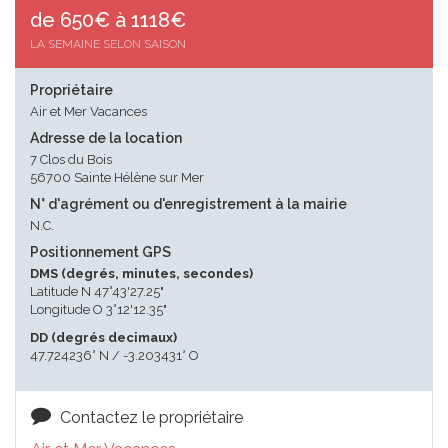
de 650€ à 1118€
LA SEMAINE SELON SAISON
Propriétaire
Air et Mer Vacances
Adresse de la location
7 Clos du Bois
56700 Sainte Hélène sur Mer
N° d'agrément ou d'enregistrement à la mairie
N.C.
Positionnement GPS
DMS (degrés, minutes, secondes)
Latitude N 47°43'27.25"
Longitude O 3°12'12.35"
DD (degrés decimaux)
47.724236° N / -3.203431° O
Contactez le propriétaire