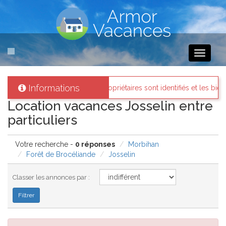
Toggle
navigati
Informations
mor-vacances
: Tous les propriétaires sont identifiés et les biens loué
Location vacances Josselin entre
particuliers
Votre recherche -
0 réponses
Morbihan
Forêt de Brocéliande
Josselin
Classer les annonces par :