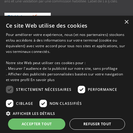
ans et une validation par une commission habilitée. Label de 1 à 5 clés.
×
Ce site Web utilise des cookies
Pour améliorer votre expérience, nous (et nos partenaires) stockons
et/ou accédons à des informations sur votre terminal (cookie ou
Les descriptions et photos contenues dans le site Armor-vacances sont sous
équivalent) avec votre accord pour tous nos sites et applications, sur
la responsabilité des propriétaires, ces informations sont indicatives et non
contractuelles. Les données sont protégées par copyright Armor-vacances.
vos terminaux connectés.
Notre site Web peut utiliser ces cookies pour :
Armor-vacances n'est pas un organisme et ne touche aucune commission
. Mesurer l'audience de la publicité sur notre site, sans profilage
sur les locations, c'est simplement un annuaire d'hébergements de
. Afficher des publicités personnalisées basées sur votre navigation
vacances en Bretagne, un service de petites annonces de location DE
et votre profil
En savoir plus
PARTICULIER A PARTICULIER.
STRICTEMENT NÉCESSAIRES
PERFORMANCE
Avant de prendre possession du logement vous devez obtenir du
propriétaire un contrat qui stipule les clauses et le descriptif de la location,
CIBLAGE
NON CLASSIFIÉS
grâce à ce contrat vous pouvez faire valoir vos droits si le logement ne
correspond pas à ce qui y est mentionné ou pour d'autres raisons.
AFFICHER LES DÉTAILS
ACCEPTER TOUT
REFUSER TOUT