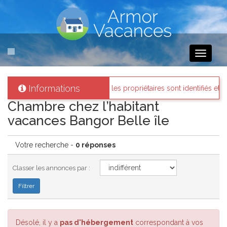
Toggle
navigati
Informations
ur Armor-vacances
: Tous les propriétaires sont identifiés et les bie
Chambre chez l’habitant
vacances Bangor Belle île
Votre recherche -
0 réponses
Classer les annonces par :
Désolé, il y a
pas d'hébergement
correspondant à vos