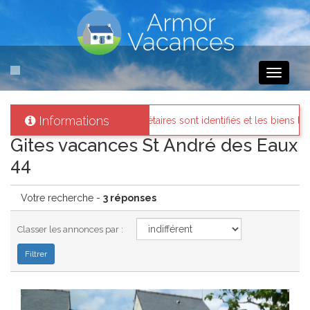
Toggle
navigati
Informations
s
: Tous les propriétaires sont identifiés et les biens loués existent rée
Gites vacances St André des Eaux
44
Votre recherche -
3 réponses
Classer les annonces par :