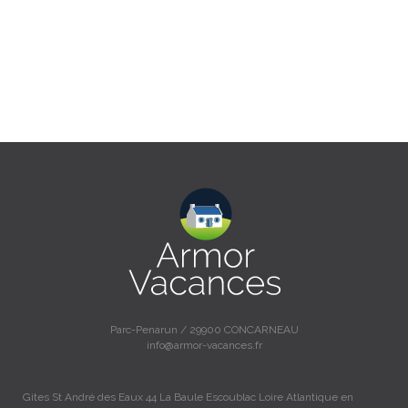
Parc-Penarun / 29900 CONCARNEAU
info@armor-vacances.fr
Gites St André des Eaux 44 La Baule Escoublac Loire Atlantique en