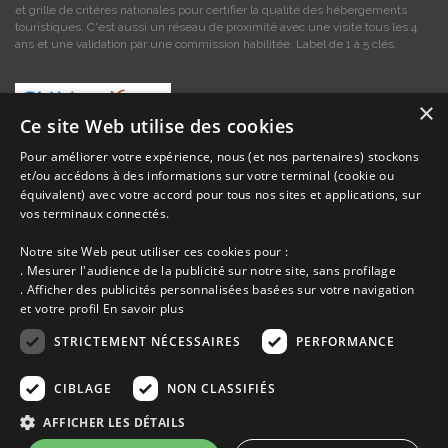
et grille de critères nationales pour certifier la qualité des hébergements
touristiques. C'est aussi un réseau de proximité avec une visite tous les 4
ans et une validation par une commission habilitée. Label de 1 à 5 clés.
×
Ce site Web utilise des cookies
Pour améliorer votre expérience, nous (et nos partenaires) stockons
et/ou accédons à des informations sur votre terminal (cookie ou
Les descriptions et photos contenues dans le site Armor-vacances sont sous
équivalent) avec votre accord pour tous nos sites et applications, sur
la responsabilité des propriétaires, ces informations sont indicatives et non
contractuelles. Les données sont protégées par copyright Armor-vacances.
vos terminaux connectés.
Notre site Web peut utiliser ces cookies pour :
Armor-vacances n'est pas un organisme et ne touche aucune commission
. Mesurer l'audience de la publicité sur notre site, sans profilage
sur les locations, c'est simplement un annuaire d'hébergements de
. Afficher des publicités personnalisées basées sur votre navigation
vacances en Bretagne, un service de petites annonces de location DE
et votre profil
En savoir plus
PARTICULIER A PARTICULIER.
STRICTEMENT NÉCESSAIRES
PERFORMANCE
Avant de prendre possession du logement vous devez obtenir du
propriétaire un contrat qui stipule les clauses et le descriptif de la location,
CIBLAGE
NON CLASSIFIÉS
grâce à ce contrat vous pouvez faire valoir vos droits si le logement ne
correspond pas à ce qui y est mentionné ou pour d'autres raisons.
AFFICHER LES DÉTAILS