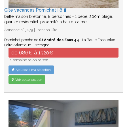
Gîte vacances Pornichet | 8
belle maison bretonne, 8 personnes + 1 bébé, 200m plage.
quartier residentiel. proximité la baule. calme.…
Annonce n° 3479 | Location Gîte
Pornichet proche de
St André des Eaux 44
La Baule Escoublac
Loire Atlantique
Bretagne
de 686€ à 1520€
la semaine selon saison
Ajoutez à ma sélection
Voir cette location