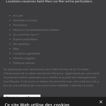
Locations vacances Saint Marc sur Mer entre particuliers.
Accueil
Dernières minutes
Promotions
Découvrir les départements bretons
Qui sommes-nous ?
Espace propriétaire
Ma sélection
Blog
Conditions générales
Mentions légales
Politique cookies
En partenariat avec Clévacances des Côtes d'Armor et du Finistère,
Clévacances est un label national de référence, réglementé par une charte
et grille de critères nationales pour certifier la qualité des hébergements
touristiques. C'est aussi un réseau de proximité avec une visite tous les 4
ans et une validation par une commission habilitée. Label de 1 à 5 clés.
×
Ce site Web utilise des cookies