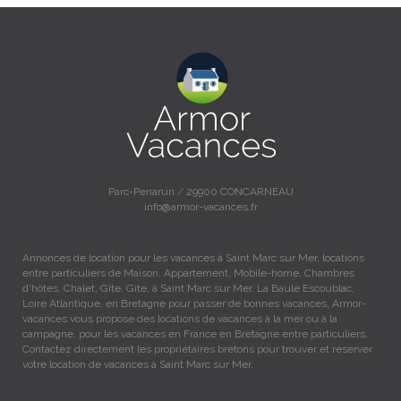
Parc-Penarun / 29900 CONCARNEAU
info@armor-vacances.fr
Annonces de location pour les vacances à Saint Marc sur Mer, locations
entre particuliers de Maison, Appartement, Mobile-home, Chambres
d'hôtes, Chalet, Gîte, Gite, à Saint Marc sur Mer, La Baule Escoublac,
Loire Atlantique, en Bretagne pour passer de bonnes vacances, Armor-
vacances vous propose des locations de vacances à la mer ou à la
campagne, pour les vacances en France en Bretagne entre particuliers.
Contactez directement les propriétaires bretons pour trouver et réserver
votre location de vacances à Saint Marc sur Mer.