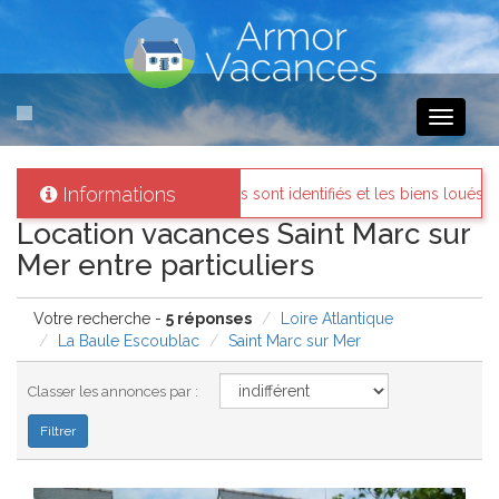
Toggle
navigati
Informations
 propriétaires sont identifiés et les biens loués existent réellement.
Location vacances Saint Marc sur
Mer entre particuliers
Votre recherche -
5 réponses
Loire Atlantique
La Baule Escoublac
Saint Marc sur Mer
Classer les annonces par :