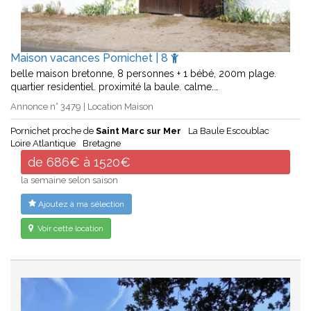
Maison vacances Pornichet | 8
belle maison bretonne, 8 personnes + 1 bébé, 200m plage.
quartier residentiel. proximité la baule. calme.…
Annonce n° 3479 | Location Maison
Pornichet proche de
Saint Marc sur Mer
La Baule Escoublac
Loire Atlantique
Bretagne
de 686€ à 1520€
la semaine selon saison
Ajoutez à ma sélection
Voir cette location