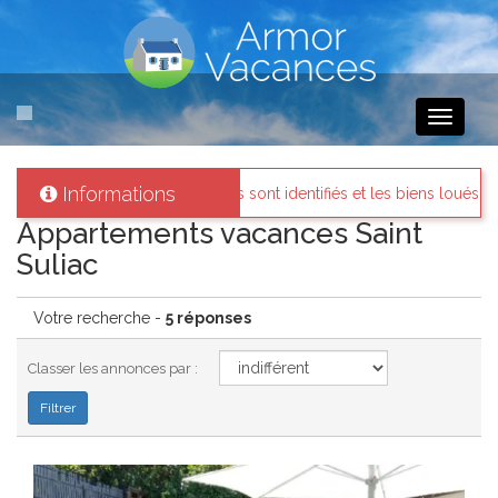
Toggle
navigati
Informations
 propriétaires sont identifiés et les biens loués existent réellement.
Appartements vacances Saint
Suliac
Votre recherche -
5 réponses
Classer les annonces par :