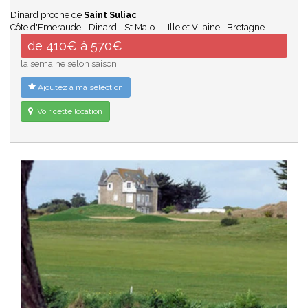
Dinard proche de
Saint Suliac
Côte d'Emeraude - Dinard - St Malo...
Ille et Vilaine
Bretagne
de 410€ à 570€
la semaine selon saison
Ajoutez à ma sélection
Voir cette location