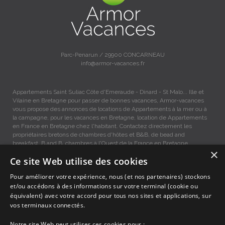
Parc-Penarun / 29900 CONCARNEAU
info@armor-vacances.fr
Appartements Saint Suliac Côte d'Emeraude - Dinard - St Malo... Ille et
Vilaine en Bretagne pour passer de bonnes vacances, Armor-vacances
vous propose des annonces de locations de Appartements à la mer ou à
la campagne, pour les vacances en Bretagne, location de Appartements
en France en Bretagne chez l'habitant. Contactez directement les
propriétaires bretons de chambres d'hôtes et B&B, de bead and
breakfast, B and B, chambres à l'Ouest de la France en Bretagne.
×
Ce site Web utilise des cookies
Appartements vacances Saint Suliac, Location entre Particuliers
Pour améliorer votre expérience, nous (et nos partenaires) stockons
et/ou accédons à des informations sur votre terminal (cookie ou
équivalent) avec votre accord pour tous nos sites et applications, sur
Accueil
vos terminaux connectés.
Dernières minutes
Promotions
Notre site Web peut utiliser ces cookies pour :