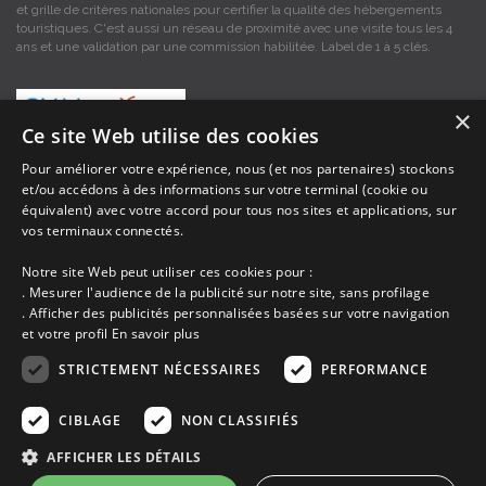
et grille de critères nationales pour certifier la qualité des hébergements
touristiques. C'est aussi un réseau de proximité avec une visite tous les 4
ans et une validation par une commission habilitée. Label de 1 à 5 clés.
×
Ce site Web utilise des cookies
Pour améliorer votre expérience, nous (et nos partenaires) stockons
et/ou accédons à des informations sur votre terminal (cookie ou
Les descriptions et photos contenues dans le site Armor-vacances sont sous
équivalent) avec votre accord pour tous nos sites et applications, sur
la responsabilité des propriétaires, ces informations sont indicatives et non
contractuelles. Les données sont protégées par copyright Armor-vacances.
vos terminaux connectés.
Notre site Web peut utiliser ces cookies pour :
Armor-vacances n'est pas un organisme et ne touche aucune commission
. Mesurer l'audience de la publicité sur notre site, sans profilage
sur les locations, c'est simplement un annuaire d'hébergements de
. Afficher des publicités personnalisées basées sur votre navigation
vacances en Bretagne, un service de petites annonces de location DE
et votre profil
En savoir plus
PARTICULIER A PARTICULIER.
STRICTEMENT NÉCESSAIRES
PERFORMANCE
Avant de prendre possession du logement vous devez obtenir du
propriétaire un contrat qui stipule les clauses et le descriptif de la location,
CIBLAGE
NON CLASSIFIÉS
grâce à ce contrat vous pouvez faire valoir vos droits si le logement ne
correspond pas à ce qui y est mentionné ou pour d'autres raisons.
AFFICHER LES DÉTAILS