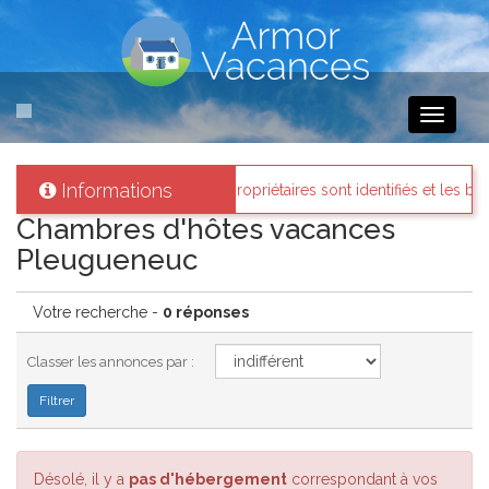
Toggle
navigati
Informations
mor-vacances
: Tous les propriétaires sont identifiés et les biens lou
Chambres d'hôtes vacances
Pleugueneuc
Votre recherche -
0 réponses
Classer les annonces par :
Désolé, il y a
pas d'hébergement
correspondant à vos