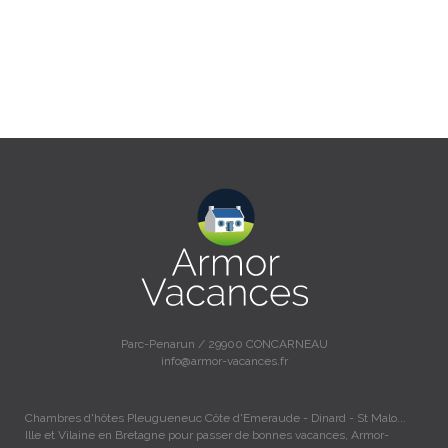
Parc-Penarun / 29900 CONCARNEAU
info@armor-vacances.fr
Chambres d'hôtes Pleugueneuc Côte d'Emeraude - Dinard - St Malo...
Ille et Vilaine en Bretagne pour passer de bonnes vacances, Armor-