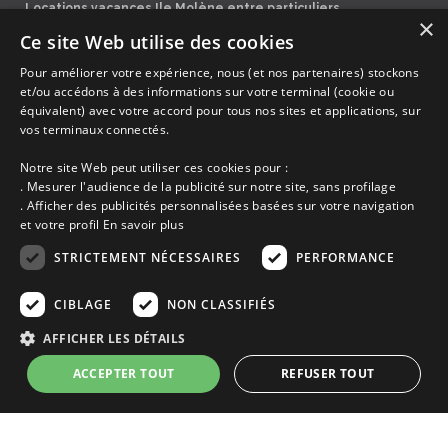
Locations vacances Ile Molène entre particuliers.
×
Ce site Web utilise des cookies
Accueil
Pour améliorer votre expérience, nous (et nos partenaires) stockons
Dernières minutes
et/ou accédons à des informations sur votre terminal (cookie ou
Promotions
équivalent) avec votre accord pour tous nos sites et applications, sur
vos terminaux connectés.
Découvrir les départements bretons
Qui sommes-nous ?
Notre site Web peut utiliser ces cookies pour :
Espace propriétaire
. Mesurer l'audience de la publicité sur notre site, sans profilage
Ma sélection
. Afficher des publicités personnalisées basées sur votre navigation
Blog
et votre profil
En savoir plus
Conditions générales
Mentions légales
STRICTEMENT NÉCESSAIRES
PERFORMANCE
Politique cookies
En partenariat avec Clévacances des Côtes d'Armor et du Finistère,
CIBLAGE
NON CLASSIFIÉS
Clévacances est un label national de référence, réglementé par une charte
et grille de critères nationales pour certifier la qualité des hébergements
AFFICHER LES DÉTAILS
touristiques. C'est aussi un réseau de proximité avec une visite tous les 4
ans et une validation par une commission habilitée. Label de 1 à 5 clés.
ACCEPTER TOUT
REFUSER TOUT