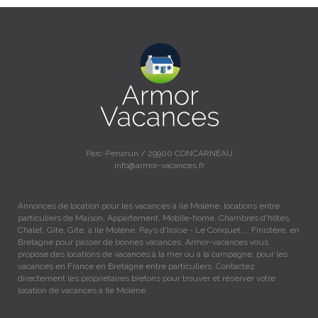
Parc-Penarun / 29900 CONCARNEAU
info@armor-vacances.fr
Annonces de location pour les vacances à Ile Molène, locations entre
particuliers de Maison, Appartement, Mobile-home, Chambres d'hôtes,
Chalet, Gîte, Gite, à Ile Molène, Pays d'Iroise - Le Conquet..., Finistère, en
Bretagne pour passer de bonnes vacances, Armor-vacances vous
propose des locations de vacances à la mer ou à la campagne, pour les
vacances en France en Bretagne entre particuliers. Contactez
directement les propriétaires bretons pour trouver et réserver votre
location de vacances à Ile Molène.