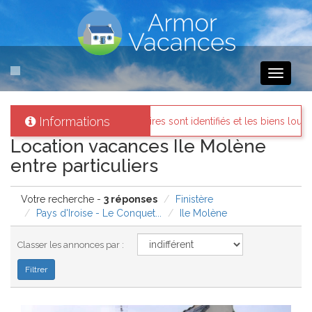
Toggle
navigati
Informations
es
: Tous les propriétaires sont identifiés et les biens loués existent ré
Location vacances Ile Molène
entre particuliers
Votre recherche -
3 réponses
Finistère
Pays d'Iroise - Le Conquet...
Ile Molène
Classer les annonces par :