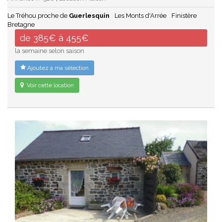
Le Tréhou proche de
Guerlesquin
Les Monts d'Arrée
Finistère
Bretagne
de 385€ à 455€
la semaine selon saison
Ajoutez à ma sélection
Voir cette location