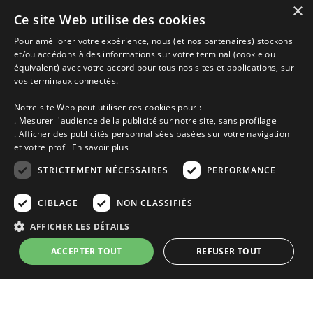
×
Ce site Web utilise des cookies
Maisons vacances Guerlesquin, Location entre Particuliers
Pour améliorer votre expérience, nous (et nos partenaires) stockons
et/ou accédons à des informations sur votre terminal (cookie ou
équivalent) avec votre accord pour tous nos sites et applications, sur
Accueil
vos terminaux connectés.
Dernières minutes
Promotions
Notre site Web peut utiliser ces cookies pour :
Découvrir les départements bretons
. Mesurer l'audience de la publicité sur notre site, sans profilage
Qui sommes-nous ?
. Afficher des publicités personnalisées basées sur votre navigation
Espace propriétaire
et votre profil
En savoir plus
Ma sélection
Blog
STRICTEMENT NÉCESSAIRES
PERFORMANCE
Conditions générales
Mentions légales
CIBLAGE
NON CLASSIFIÉS
Politique cookies
AFFICHER LES DÉTAILS
En partenariat avec Clévacances des Côtes d'Armor et du Finistère,
Clévacances est un label national de référence, réglementé par une charte
ACCEPTER TOUT
REFUSER TOUT
et grille de critères nationales pour certifier la qualité des hébergements
touristiques. C'est aussi un réseau de proximité avec une visite tous les 4
ans et une validation par une commission habilitée. Label de 1 à 5 clés.
Strictement nécessaires
Performance
Ciblage