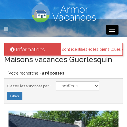
Toggle
navigati
Informations
ropriétaires sont identifiés et les biens loués existent réellement.
Maisons vacances Guerlesquin
Votre recherche -
5 réponses
Classer les annonces par :