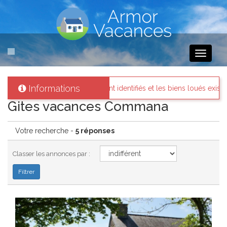
Toggle
navigati
Informations
riétaires sont identifiés et les biens loués existent réellement.
M
Gites vacances Commana
Votre recherche -
5 réponses
Classer les annonces par :