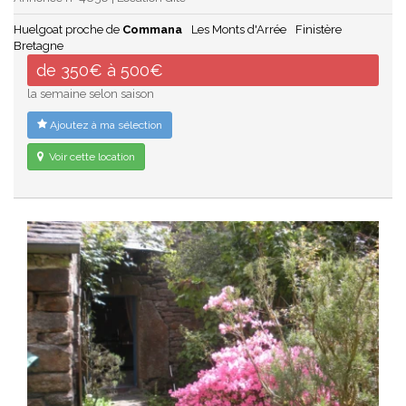
Huelgoat proche de
Commana
Les Monts d'Arrée
Finistère
Bretagne
de 350€ à 500€
la semaine selon saison
Ajoutez à ma sélection
Voir cette location