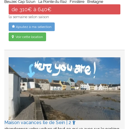
Beuzec Cap Sizun
La Pointe du Raz
Finistère
Bretagne
de 310€ à 640€
la semaine selon saison
Ajoutez à ma sélection
Voir cette location
Maison vacances Ile de Sein | 2