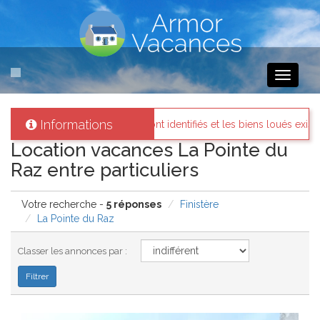
Toggle
navigati
Informations
priétaires sont identifiés et les biens loués existent réellement.
Location vacances La Pointe du
Raz entre particuliers
Votre recherche -
5 réponses
Finistère
La Pointe du Raz
Classer les annonces par :