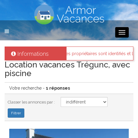
Toggle
navigati
Informations
Armor-vacances
: Tous les propriétaires sont identifiés et les biens l
Location vacances Trégunc, avec
piscine
Votre recherche -
1 réponses
Classer les annonces par :