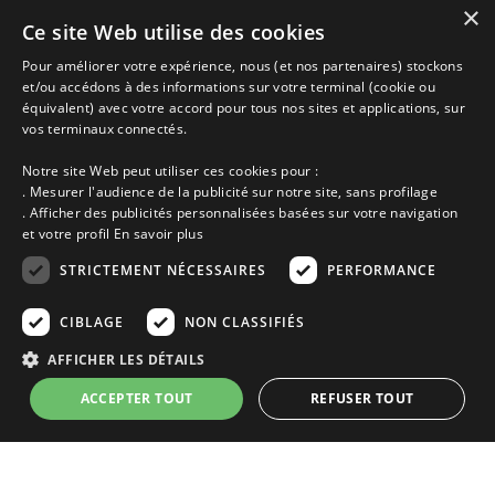
×
Promotions
Ce site Web utilise des cookies
Découvrir les départements bretons
Pour améliorer votre expérience, nous (et nos partenaires) stockons
Qui sommes-nous ?
et/ou accédons à des informations sur votre terminal (cookie ou
Espace propriétaire
équivalent) avec votre accord pour tous nos sites et applications, sur
Ma sélection
vos terminaux connectés.
Blog
Conditions générales
Notre site Web peut utiliser ces cookies pour :
Mentions légales
. Mesurer l'audience de la publicité sur notre site, sans profilage
Politique cookies
. Afficher des publicités personnalisées basées sur votre navigation
En partenariat avec Clévacances des Côtes d'Armor et du Finistère,
et votre profil
En savoir plus
Clévacances est un label national de référence, réglementé par une charte
et grille de critères nationales pour certifier la qualité des hébergements
STRICTEMENT NÉCESSAIRES
PERFORMANCE
touristiques. C'est aussi un réseau de proximité avec une visite tous les 4
ans et une validation par une commission habilitée. Label de 1 à 5 clés.
CIBLAGE
NON CLASSIFIÉS
AFFICHER LES DÉTAILS
ACCEPTER TOUT
REFUSER TOUT
Les descriptions et photos contenues dans le site Armor-vacances sont sous
la responsabilité des propriétaires, ces informations sont indicatives et non
contractuelles. Les données sont protégées par copyright Armor-vacances.
Strictement nécessaires
Performance
Ciblage