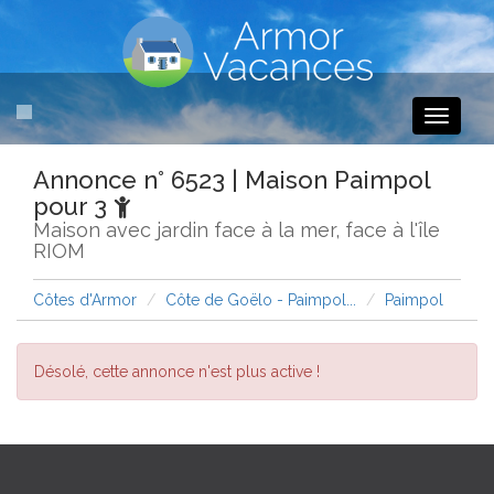
Toggle
navigati
Annonce n° 6523 | Maison Paimpol
pour 3
Maison avec jardin face à la mer, face à l'île
RIOM
Côtes d'Armor
Côte de Goëlo - Paimpol...
Paimpol
Désolé, cette annonce n'est plus active !