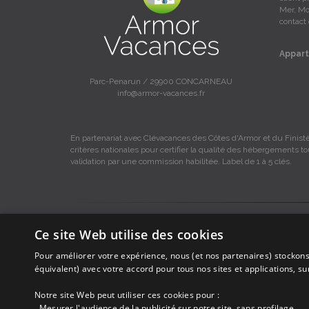
Mer, Mo
contact 
Appart
Parc-Penarun / 29900 CONCARNEAU
info@armor-vacances.fr
En partenariat avec Clévacances des Côtes d'Armor et du Finistè
critères nationales pour certifier la qualité des hébergements t
validation par une commission habilitée. Label de 1 à 5 clés.
Les descriptions et photos contenues dans le site Armor-vacance
Ce site Web utilise des cookies
Armor-vacances.
Pour améliorer votre expérience, nous (et nos partenaires) stockons
Armor-vacances n'est pas un organisme et ne touche aucune co
équivalent) avec votre accord pour tous nos sites et applications, s
DE PARTICULIER A PARTICULIER.
Notre site Web peut utiliser ces cookies pour :
. Mesurer l'audience de la publicité sur notre site, sans profilage