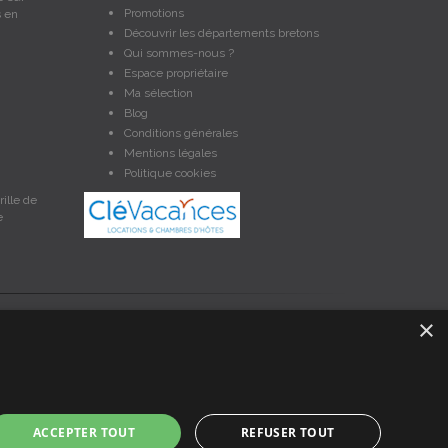
Promotions
s en
Découvrir les départements bretons
Qui sommes-nous ?
Espace propriétaire
Ma sélection
Blog
Conditions générales
Mentions légales
Politique cookies
ille de
e
×
et non contractuelles. Les données sont protégées par copyright
nces en Bretagne, un service de petites annonces de location
ACCEPTER TOUT
REFUSER TOUT