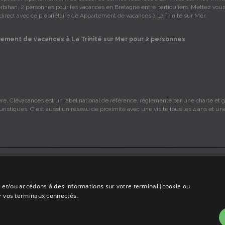
rbihan, 2 personnes pour les vacances en Bretagne entre particuliers. Mettez vou
direct avec ce propriétaire de Appartement de vacances à La Trinité sur Mer.
ement de vacances à La Trinité sur Mer pour 2 personnes
re, Clévacances est un label national de référence, réglementé par une charte et gr
ouristiques. C'est aussi un réseau de proximité avec une visite tous les 4 ans et un
s sont sous la responsabilité des propriétaires, ces informations sont indicatives 
 et/ou accédons à des informations sur votre terminal (cookie ou
mmission sur les locations, c'est simplement un annuaire d'hébergements de vaca
ur vos terminaux connectés.