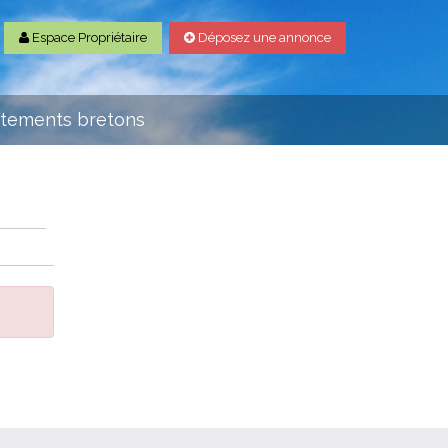
Espace Propriétaire
Déposez une annonce
rtements bretons