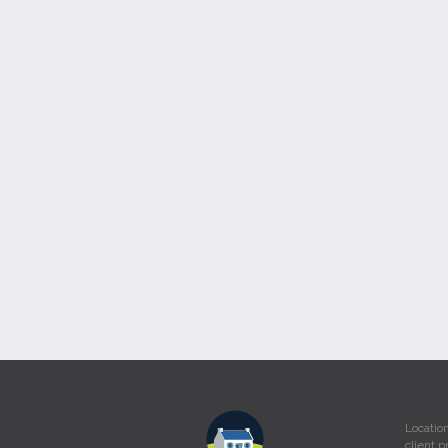
Locatio
client p