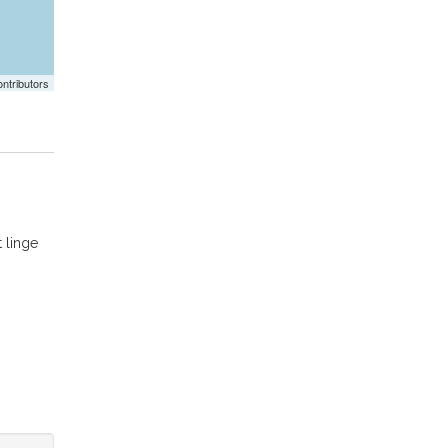
ntributors
t linge