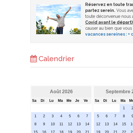
Réservez en toute tra
partez serein.
Vous ave
toute déconvenue nous a
Covid avant le départ)
causer au bien que vous
vacances sereines : + d
Calendrier
Août 2026
Septembre 
Sa
Di
Lu
Ma
Me
Je
Ve
Sa
Di
Lu
Ma
M
1
1
2
3
4
5
6
7
5
6
7
8
8
9
10
11
12
13
14
12
13
14
15
1
15
16
17
18
19
20
21
19
20
21
22
2