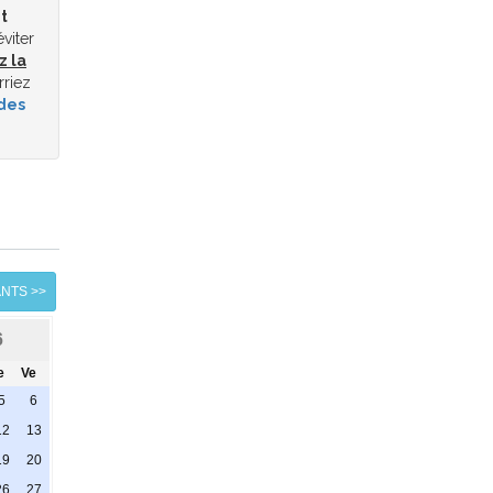
t
éviter
z la
rriez
des
ANTS >>
6
e
Ve
5
6
12
13
19
20
26
27