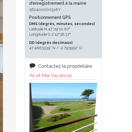
d'enregistrement à la mairie
562400000516Y
Positionnement GPS
DMS (degrés, minutes, secondes)
Latitude N 47°29'10.87"
Longitude O 2°47'38.37"
DD (degrés decimaux)
47.4863539° N / -2.793992° O
Contactez le propriétaire
Air et Mer Vacances