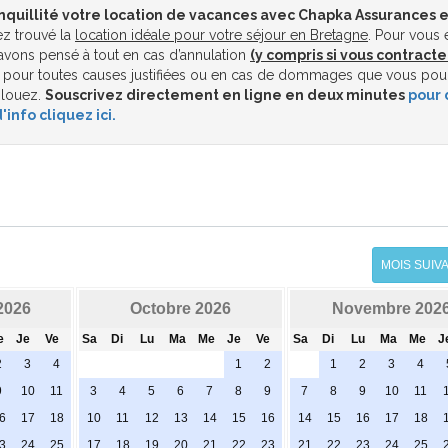
nquillité votre location de vacances avec Chapka Assurances e
z trouvé la
location idéale pour votre séjour en Bretagne
. Pour vous 
vons pensé à tout en cas d’annulation
(y compris si vous contracte
pour toutes causes justifiées ou en cas de dommages que vous pou
 louez.
Souscrivez directement en ligne en deux minutes
pour 
'info cliquez ici.
MOIS SUIV
2026
Octobre 2026
Novembre 202
e
Je
Ve
Sa
Di
Lu
Ma
Me
Je
Ve
Sa
Di
Lu
Ma
Me
J
2
3
4
1
2
1
2
3
4
9
10
11
3
4
5
6
7
8
9
7
8
9
10
11
6
17
18
10
11
12
13
14
15
16
14
15
16
17
18
3
24
25
17
18
19
20
21
22
23
21
22
23
24
25