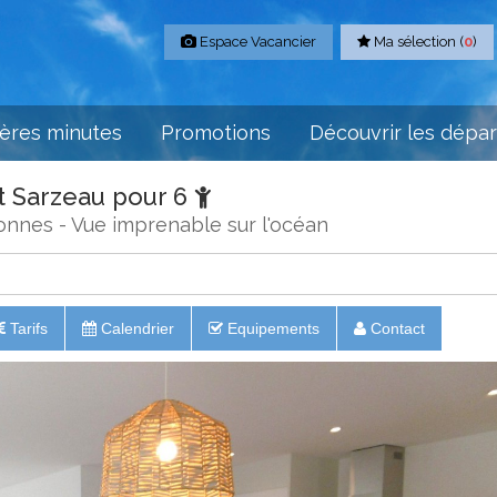
Espace Vacancier
Ma sélection (
0
)
ères minutes
Promotions
Découvrir les dépa
t Sarzeau pour 6
onnes - Vue imprenable sur l'océan
Tarifs
Calendrier
Equipements
Contact