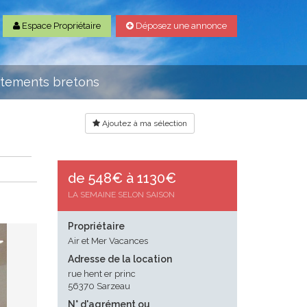
Espace Propriétaire
Déposez une annonce
rtements bretons
Ajoutez à ma sélection
de 548€ à 1130€
LA SEMAINE SELON SAISON
Propriétaire
Air et Mer Vacances
Adresse de la location
rue hent er princ
56370 Sarzeau
N° d'agrément ou