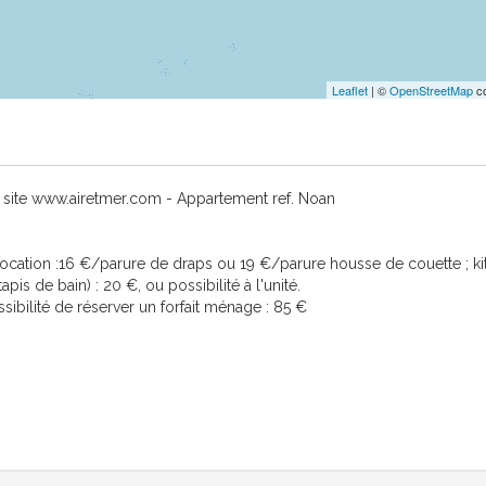
Leaflet
| ©
OpenStreetMap
co
otre site www.airetmer.com - Appartement ref. Noan
de location :16 €/parure de draps ou 19 €/parure housse de couette ; ki
apis de bain) : 20 €, ou possibilité à l'unité.
sibilité de réserver un forfait ménage : 85 €