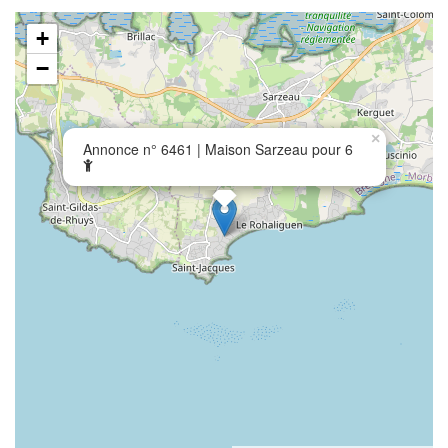
+
−
×
Annonce n° 6461 | Maison Sarzeau pour 6