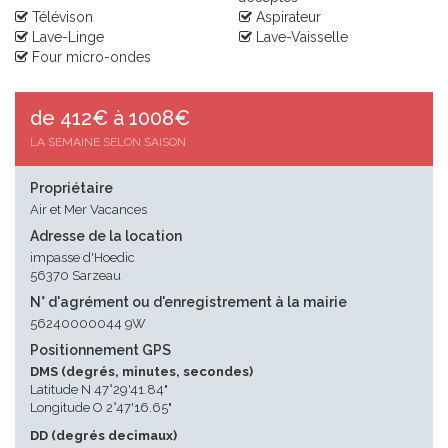
Télévison
Aspirateur
Lave-Linge
Lave-Vaisselle
Four micro-ondes
de 412€ à 1008€
LA SEMAINE SELON SAISON
Propriétaire
Air et Mer Vacances
Adresse de la location
impasse d'Hoedic
56370 Sarzeau
N° d'agrément ou d'enregistrement à la mairie
56240000044 9W
Positionnement GPS
DMS (degrés, minutes, secondes)
Latitude N 47°29'41.84"
Longitude O 2°47'16.65"
DD (degrés decimaux)