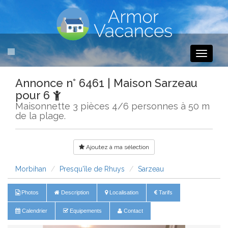
Toggle
navigati
Annonce n° 6461 | Maison Sarzeau
pour 6
Maisonnette 3 pièces 4/6 personnes à 50 m
de la plage.
Ajoutez à ma sélection
Morbihan
Presqu'île de Rhuys
Sarzeau
Photos
Description
Localisation
Tarifs
Calendrier
Equipements
Contact