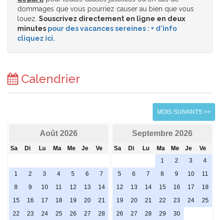
dommages que vous pourriez causer au bien que vous
louez.
Souscrivez directement en ligne en deux
minutes
pour des vacances sereines : + d'info
cliquez ici.
Calendrier
MOIS SUIVANTS >>
Août 2026
Septembre 2026
Sa
Di
Lu
Ma
Me
Je
Ve
Sa
Di
Lu
Ma
Me
Je
Ve
1
2
3
4
1
2
3
4
5
6
7
5
6
7
8
9
10
11
8
9
10
11
12
13
14
12
13
14
15
16
17
18
15
16
17
18
19
20
21
19
20
21
22
23
24
25
22
23
24
25
26
27
28
26
27
28
29
30