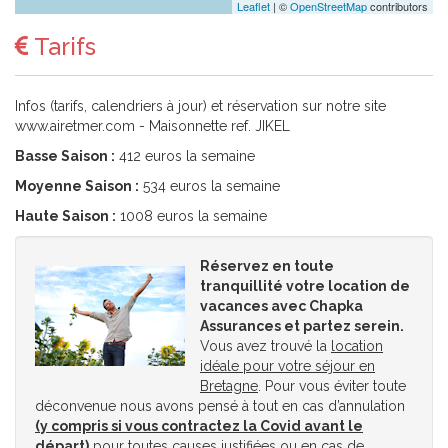
Leaflet
| ©
OpenStreetMap
contributors
Tarifs
Infos (tarifs, calendriers à jour) et réservation sur notre site
www.airetmer.com - Maisonnette ref. JIKEL
Basse Saison :
412 euros la semaine
Moyenne Saison :
534 euros la semaine
Haute Saison :
1008 euros la semaine
Réservez en toute
tranquillité votre location de
vacances avec Chapka
Assurances et partez serein.
Vous avez trouvé la
location
idéale pour votre séjour en
Bretagne
. Pour vous éviter toute
déconvenue nous avons pensé à tout en cas d’annulation
(y compris si vous contractez la Covid avant le
départ)
pour toutes causes justifiées ou en cas de