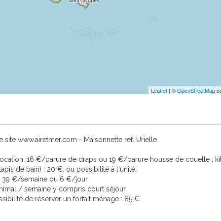
Leaflet
| ©
OpenStreetMap
co
otre site www.airetmer.com - Maisonnette ref. Urielle
de location :16 €/parure de draps ou 19 €/parure housse de couette ; ki
apis de bain) : 20 €, ou possibilité à l'unité.
i = 39 €/semaine ou 6 €/jour
imal / semaine y compris court séjour.
sibilité de réserver un forfait ménage : 85 €