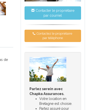
Contacter le propriétaire
par courriel
Contactez le propriétaire
par téléphone
as de
Partez serein avec
Chapka Assurances.
Votre location en
Bretagne est choisie.
Partez assuré pour