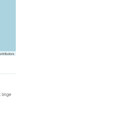
ntributors
t linge