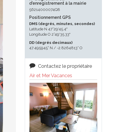
d'enregistrement à la mairie
56214000074Q8
Positionnement GPS
DMS (degrés, minutes, secondes)
Latitude N 47°29'45.4"
Longitude O 2°49'35.33"
DD (degrés decimaux)
47.495945° N / -2.8264813° O
Contactez le propriétaire
Air et Mer Vacances