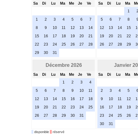
Sa
Di
Lu
Ma
Me
Je
Ve
Sa
Di
Lu
Ma
M
1
1
2
3
4
5
6
7
5
6
7
8
8
9
10
11
12
13
14
12
13
14
15
1
15
16
17
18
19
20
21
19
20
21
22
2
22
23
24
25
26
27
28
26
27
28
29
3
29
30
31
Décembre 2026
Janvier 2
Sa
Di
Lu
Ma
Me
Je
Ve
Sa
Di
Lu
Ma
M
1
2
3
4
5
6
7
8
9
10
11
2
3
4
5
12
13
14
15
16
17
18
9
10
11
12
1
19
20
21
22
23
24
25
16
17
18
19
2
26
27
28
29
30
31
23
24
25
26
2
30
31
disponible
réservé