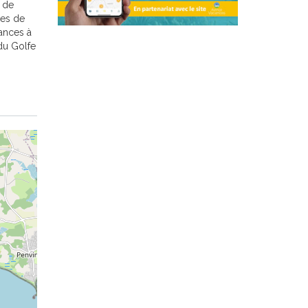
 de
hes de
ances à
du Golfe