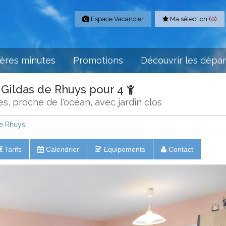
Espace Vacancier
Ma sélection (
0
)
ères minutes
Promotions
Découvrir les dépa
 Gildas de Rhuys pour 4
, proche de l'océan, avec jardin clos
de Rhuys
Tarifs
Calendrier
Equipements
Contact