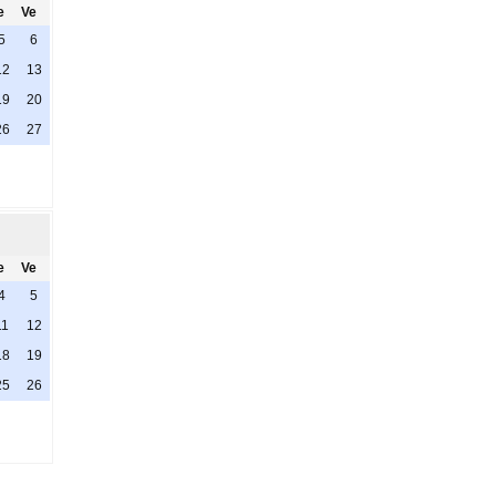
e
Ve
5
6
12
13
19
20
26
27
e
Ve
4
5
11
12
18
19
25
26