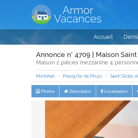
Accueil
Derni
Annonce n° 4709 | Maison Saint
Maison 2 pièces mezzanine 4 personnes
Morbihan
Presqu'île de Rhuys
Saint Gildas 
Photos
Description
Localisation