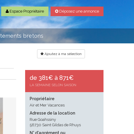
Espace Propriétaire
Déposez une annonce
rtements bretons
Ajoutez à ma sélection
de 381€ à 871€
LA SEMAINE SELON SAISON
Propriétaire
Air et Mer Vacances
Adresse de la location
Rue Goahssiny
56730 Saint Gildas de Rhuys
N° d'agrément ou