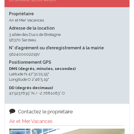
LA SEMAINE SELON SAISON
Propriétaire
Air et Mer Vacances
Adresse de la location
3 allée des Ducs de Bretagne
56370 Sarzeau
N° d'agrément ou d'enregistrement à la mairie
562400002219V
Positionnement GPS
DMS (degrés, minutes, secondes)
Latitude N 47°31'25.55"
Longitude O 2°46'5.19"
DD (degrés decimaux)
47.5237635° N / -2.7681083° O
Contactez le propriétaire
Air et Mer Vacances