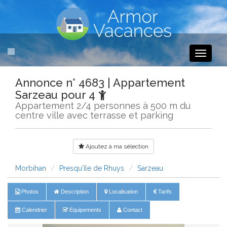
Toggle
navigati
Annonce n° 4683 | Appartement
Sarzeau pour 4
Appartement 2/4 personnes à 500 m du
centre ville avec terrasse et parking
Ajoutez à ma sélection
Morbihan
Presqu'île de Rhuys
Sarzeau
Photos
Description
Localisation
Tarifs
Calendrier
Equipements
Contact