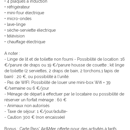
• 4 plaques à induction
• réfrigérateur
• mini-four électrique
• micro-ondes
• lave-linge
• sèche-serviette électrique
• télévision
• chauffage électrique
A noter :
- Linge de lit et de toilette non fourni - Possibilité de location :16
€/parure de draps ou 19 €/parure housse de couette ; kit linge
de toilette (2 serviettes, 2 draps de bain, 2 torchons,1 tapis de
bain) : 20 €, ou possibilité à l'unité.
- Pas de WIFI. Possibilité de louer une mini-box Wifi = 39
€/semaine ou 6 €/jour
- Ménage de départ à effectuer par le locataire ou possibilité de
réserver un forfait ménage : 60 €
- Animaux non autorisés
- Taxe de séjour: 1 €/jour/adulte-
- Caution 300 € (non encaissée)
Bonus : Carte Pass' Air&Mer offerte pour des activités à tarifs