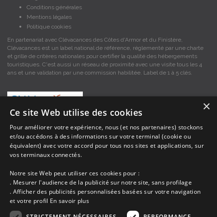
Conditions générales
Mentions légales
Politique cookies
En partenariat avec Clévacances des Côtes d'Armor et du Finistère,
Clévacances est un label national de référence, réglementé par une charte
et grille de critères nationales pour certifier la qualité des hébergements
touristiques. C'est aussi un réseau de proximité avec une visite tous les 4
ans et une validation par une commission habilitée. Label de 1 à 5 clés.
×
Ce site Web utilise des cookies
Pour améliorer votre expérience, nous (et nos partenaires) stockons
et/ou accédons à des informations sur votre terminal (cookie ou
Les descriptions et photos contenues dans le site Armor-vacances sont sous
équivalent) avec votre accord pour tous nos sites et applications, sur
la responsabilité des propriétaires, ces informations sont indicatives et non
contractuelles. Les données sont protégées par copyright Armor-vacances.
vos terminaux connectés.
Notre site Web peut utiliser ces cookies pour :
Armor-vacances n'est pas un organisme et ne touche aucune commission
. Mesurer l'audience de la publicité sur notre site, sans profilage
sur les locations, c'est simplement un annuaire d'hébergements de
. Afficher des publicités personnalisées basées sur votre navigation
vacances en Bretagne, un service de petites annonces de location DE
et votre profil
En savoir plus
PARTICULIER A PARTICULIER.
STRICTEMENT NÉCESSAIRES
PERFORMANCE