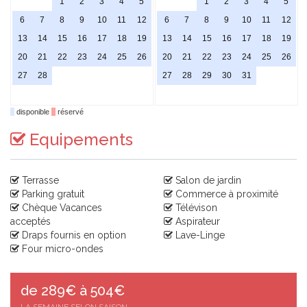
1
2
3
4
5
1
2
3
4
5
6
7
8
9
10
11
12
6
7
8
9
10
11
12
13
14
15
16
17
18
19
13
14
15
16
17
18
19
20
21
22
23
24
25
26
20
21
22
23
24
25
26
27
28
27
28
29
30
31
disponible
réservé
Equipements
Terrasse
Salon de jardin
Parking gratuit
Commerce à proximité
Chèque Vacances
Télévison
acceptés
Aspirateur
Draps fournis en option
Lave-Linge
Four micro-ondes
de 289€ à 504€