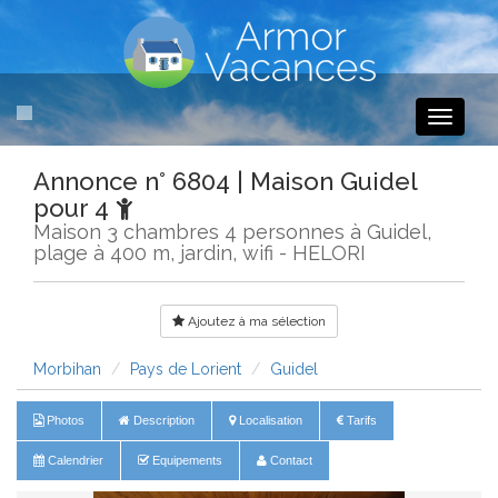
Toggle
navigati
Annonce n° 6804 | Maison Guidel
pour 4
Maison 3 chambres 4 personnes à Guidel,
plage à 400 m, jardin, wifi - HELORI
Ajoutez à ma sélection
Morbihan
Pays de Lorient
Guidel
Photos
Description
Localisation
Tarifs
Calendrier
Equipements
Contact