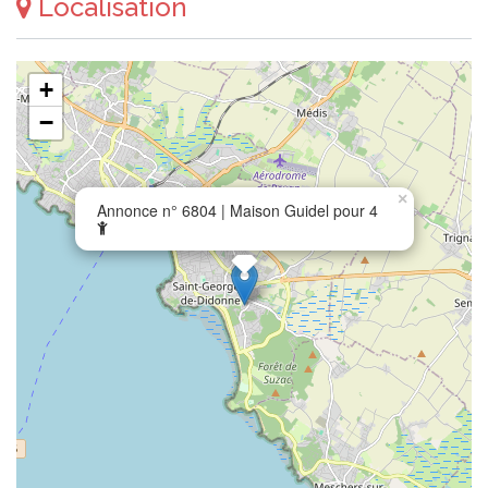
Localisation
+
−
×
Annonce n° 6804 | Maison Guidel pour 4