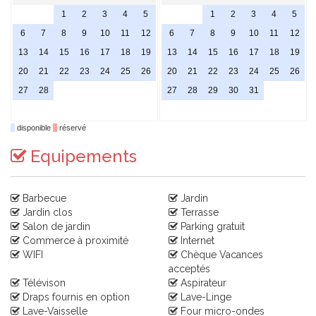
1
2
3
4
5
1
2
3
4
5
6
7
8
9
10
11
12
6
7
8
9
10
11
12
13
14
15
16
17
18
19
13
14
15
16
17
18
19
20
21
22
23
24
25
26
20
21
22
23
24
25
26
27
28
27
28
29
30
31
disponible
réservé
Equipements
Barbecue
Jardin
Jardin clos
Terrasse
Salon de jardin
Parking gratuit
Commerce à proximité
Internet
WIFI
Chèque Vacances
acceptés
Télévison
Aspirateur
Draps fournis en option
Lave-Linge
Lave-Vaisselle
Four micro-ondes