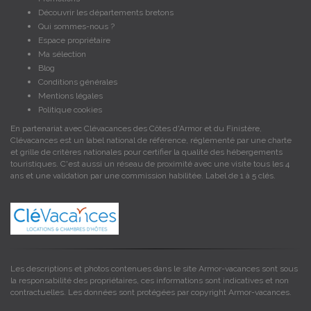
Découvrir les départements bretons
Qui sommes-nous ?
Espace propriétaire
Ma sélection
Blog
Conditions générales
Mentions légales
Politique cookies
En partenariat avec Clévacances des Côtes d'Armor et du Finistère,
Clévacances est un label national de référence, réglementé par une charte
et grille de critères nationales pour certifier la qualité des hébergements
touristiques. C'est aussi un réseau de proximité avec une visite tous les 4
ans et une validation par une commission habilitée. Label de 1 à 5 clés.
Les descriptions et photos contenues dans le site Armor-vacances sont sous
la responsabilité des propriétaires, ces informations sont indicatives et non
contractuelles. Les données sont protégées par copyright Armor-vacances.