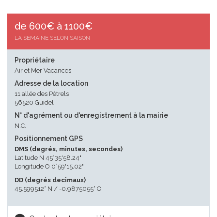
de 600€ à 1100€
LA SEMAINE SELON SAISON
Propriétaire
Air et Mer Vacances
Adresse de la location
11 allée des Pétrels
56520 Guidel
N° d'agrément ou d'enregistrement à la mairie
N.C.
Positionnement GPS
DMS (degrés, minutes, secondes)
Latitude N 45°35'58.24"
Longitude O 0°59'15.02"
DD (degrés decimaux)
45.599512° N / -0.9875055° O