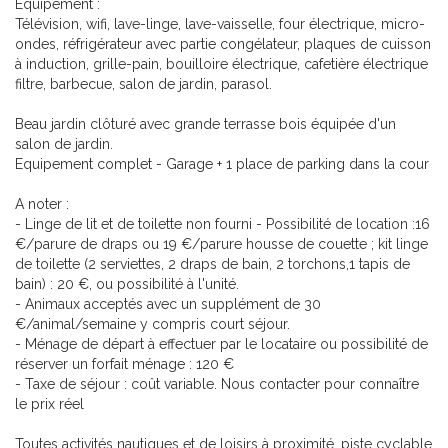
Equipement :
Télévision, wifi, lave-linge, lave-vaisselle, four électrique, micro-
ondes, réfrigérateur avec partie congélateur, plaques de cuisson
à induction, grille-pain, bouilloire électrique, cafetière électrique
filtre, barbecue, salon de jardin, parasol.
Beau jardin clôturé avec grande terrasse bois équipée d'un
salon de jardin.
Equipement complet - Garage + 1 place de parking dans la cour
A noter :
- Linge de lit et de toilette non fourni - Possibilité de location :16
€/parure de draps ou 19 €/parure housse de couette ; kit linge
de toilette (2 serviettes, 2 draps de bain, 2 torchons,1 tapis de
bain) : 20 €, ou possibilité à l'unité.
- Animaux acceptés avec un supplément de 30
€/animal/semaine y compris court séjour.
- Ménage de départ à effectuer par le locataire ou possibilité de
réserver un forfait ménage : 120 €
- Taxe de séjour : coût variable. Nous contacter pour connaître
le prix réel
Toutes activités nautiques et de loisirs à proximité, piste cyclable