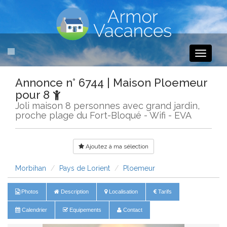
Toggle
navigati
Annonce n° 6744 | Maison Ploemeur
pour 8
Joli maison 8 personnes avec grand jardin,
proche plage du Fort-Bloqué - Wifi - EVA
Ajoutez à ma sélection
Morbihan
Pays de Lorient
Ploemeur
Photos
Description
Localisation
Tarifs
Calendrier
Equipements
Contact