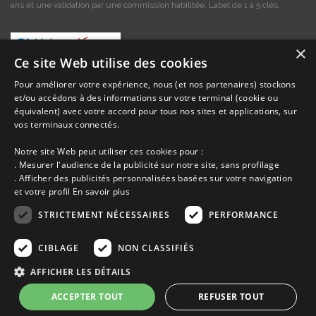
ans et une validation par une commission habilitée. Label de 1 à 5 clés.
×
Ce site Web utilise des cookies
Pour améliorer votre expérience, nous (et nos partenaires) stockons
et/ou accédons à des informations sur votre terminal (cookie ou
Les descriptions et photos contenues dans le site Armor-vacances sont sous
équivalent) avec votre accord pour tous nos sites et applications, sur
la responsabilité des propriétaires, ces informations sont indicatives et non
contractuelles. Les données sont protégées par copyright Armor-vacances.
vos terminaux connectés.
Notre site Web peut utiliser ces cookies pour :
Armor-vacances n'est pas un organisme et ne touche aucune commission
. Mesurer l'audience de la publicité sur notre site, sans profilage
sur les locations, c'est simplement un annuaire d'hébergements de
. Afficher des publicités personnalisées basées sur votre navigation
vacances en Bretagne, un service de petites annonces de location DE
et votre profil
En savoir plus
PARTICULIER A PARTICULIER.
STRICTEMENT NÉCESSAIRES
PERFORMANCE
Avant de prendre possession du logement vous devez obtenir du
propriétaire un contrat qui stipule les clauses et le descriptif de la location,
CIBLAGE
NON CLASSIFIÉS
grâce à ce contrat vous pouvez faire valoir vos droits si le logement ne
correspond pas à ce qui y est mentionné ou pour d'autres raisons.
AFFICHER LES DÉTAILS
ACCEPTER TOUT
REFUSER TOUT