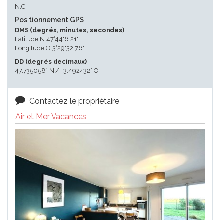
N.C.
Positionnement GPS
DMS (degrés, minutes, secondes)
Latitude N 47°44'6.21"
Longitude O 3°29'32.76"
DD (degrés decimaux)
47.735058° N / -3.492432° O
Contactez le propriétaire
Air et Mer Vacances