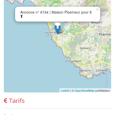
×
Annonce n° 6744 | Maison Ploemeur pour 8
Leaflet
| ©
OpenStreetMap
contributors
Tarifs