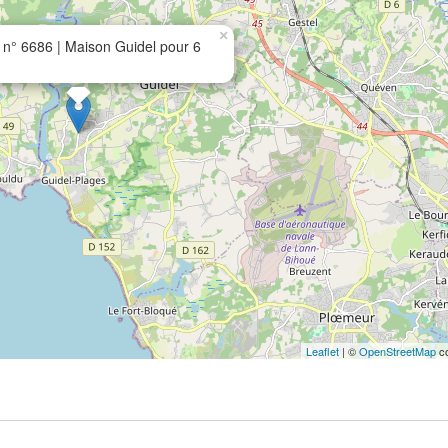
×
n° 6686 | Maison Guidel pour 6
Leaflet
| ©
OpenStreetMap
co