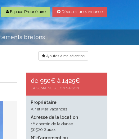
Espace Propriétaire
Déposez une annonce
rtements bretons
Ajoutez à ma sélection
de 950€ à 1425€
LA SEMAINE SELON SAISON
Propriétaire
Air et Mer Vacances
Adresse de la location
18 chemin de la danaé
56520 Guidel
N° d'agrément ou