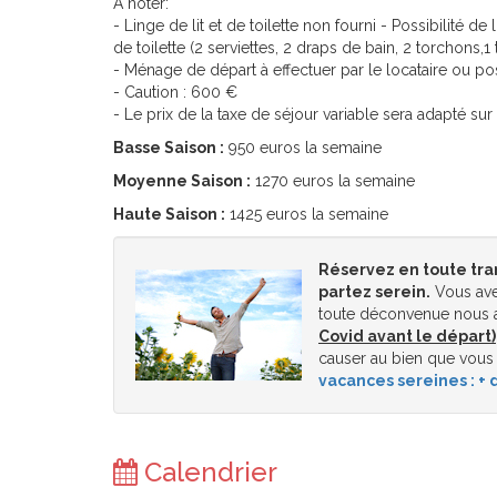
A noter:
- Linge de lit et de toilette non fourni - Possibilité 
de toilette (2 serviettes, 2 draps de bain, 2 torchons,1 t
- Ménage de départ à effectuer par le locataire ou pos
- Caution : 600 €
- Le prix de la taxe de séjour variable sera adapté su
Basse Saison :
950 euros la semaine
Moyenne Saison :
1270 euros la semaine
Haute Saison :
1425 euros la semaine
Réservez en toute tra
partez serein.
Vous ave
toute déconvenue nous a
Covid avant le départ)
causer au bien que vous
vacances sereines : + d
Calendrier