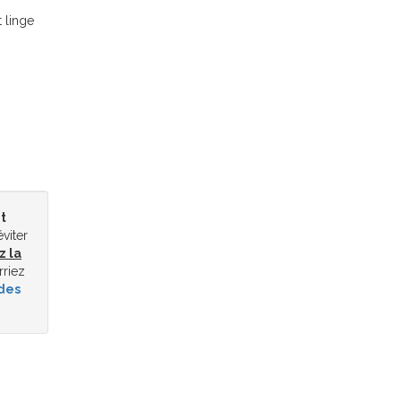
t linge
t
éviter
z la
rriez
des