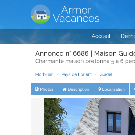
Accueil
Derni
Annonce n° 6686 | Maison Guid
Charmante maison bretonne 5 à 6 per
Morbihan
Pays de Lorient
Guidel
Photos
Description
Localisation