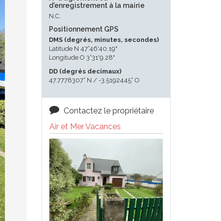
d'enregistrement à la mairie
N.C.
Positionnement GPS
DMS (degrés, minutes, secondes)
Latitude N 47°46'40.19"
Longitude O 3°31'9.28"
DD (degrés decimaux)
47.7778307° N / -3.5192445° O
Contactez le propriétaire
Air et Mer Vacances