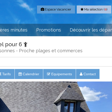
Espace Vacancier
Ma sélection (
0
)
ères minutes
Promotions
Découvrir les dépa
el pour 6
sonnes - Proche plages et commerces
Tarifs
Calendrier
Equipements
Contact