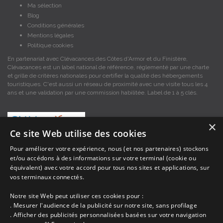
Ma sélection
Blog
Conditions générales
Mentions légales
Politique cookies
En partenariat avec Clévacances des Côtes d'Armor et du Finistère,
Clévacances est un label national de référence, réglementé par une charte
et grille de critères nationales pour certifier la qualité des hébergements
touristiques. C'est aussi un réseau de proximité avec une visite tous les 4
ans et une validation par une commission habilitée. Label de 1 à 5 clés.
×
Ce site Web utilise des cookies
Pour améliorer votre expérience, nous (et nos partenaires) stockons
et/ou accédons à des informations sur votre terminal (cookie ou
Les descriptions et photos contenues dans le site Armor-vacances sont sous
équivalent) avec votre accord pour tous nos sites et applications, sur
la responsabilité des propriétaires, ces informations sont indicatives et non
contractuelles. Les données sont protégées par copyright Armor-vacances.
vos terminaux connectés.
Notre site Web peut utiliser ces cookies pour :
Armor-vacances n'est pas un organisme et ne touche aucune commission
. Mesurer l'audience de la publicité sur notre site, sans profilage
sur les locations, c'est simplement un annuaire d'hébergements de
. Afficher des publicités personnalisées basées sur votre navigation
vacances en Bretagne, un service de petites annonces de location DE