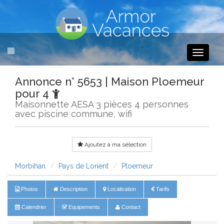
Toggle
navigati
Annonce n° 5653 | Maison Ploemeur
pour 4
Maisonnette AESA 3 pièces 4 personnes
avec piscine commune, wifi
Ajoutez à ma sélection
Morbihan
Pays de Lorient
Ploemeur
Photos
Description
Localisation
Tarifs
Calendrier
Equipements
Contact