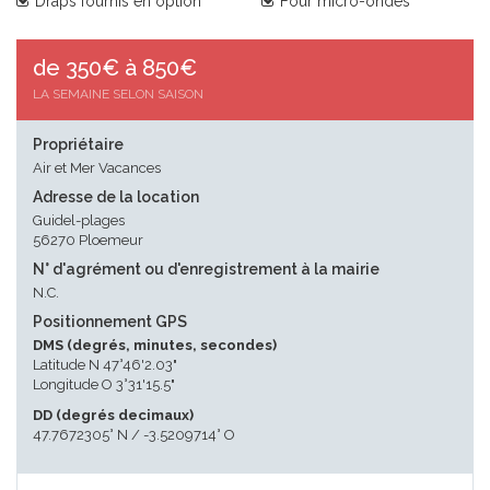
Draps fournis en option
Four micro-ondes
de 350€ à 850€
LA SEMAINE SELON SAISON
Propriétaire
Air et Mer Vacances
Adresse de la location
Guidel-plages
56270 Ploemeur
N° d'agrément ou d'enregistrement à la mairie
N.C.
Positionnement GPS
DMS (degrés, minutes, secondes)
Latitude N 47°46'2.03"
Longitude O 3°31'15.5"
DD (degrés decimaux)
47.7672305° N / -3.5209714° O