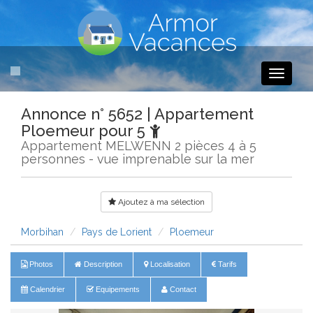
Toggle
navigati
Annonce n° 5652 | Appartement
Ploemeur pour 5
Appartement MELWENN 2 pièces 4 à 5
personnes - vue imprenable sur la mer
Ajoutez à ma sélection
Morbihan
Pays de Lorient
Ploemeur
Photos
Description
Localisation
Tarifs
Calendrier
Equipements
Contact