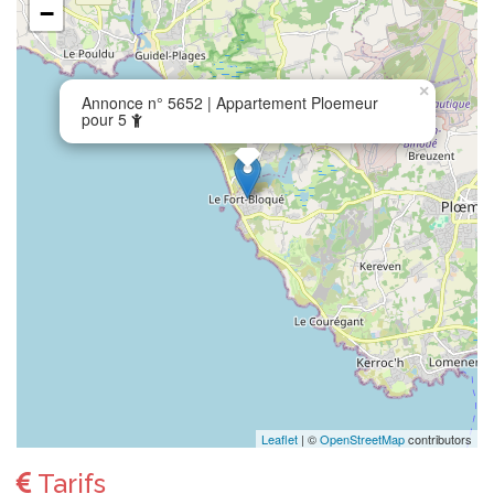
−
×
Annonce n° 5652 | Appartement Ploemeur
pour 5
Leaflet
| ©
OpenStreetMap
contributors
Tarifs