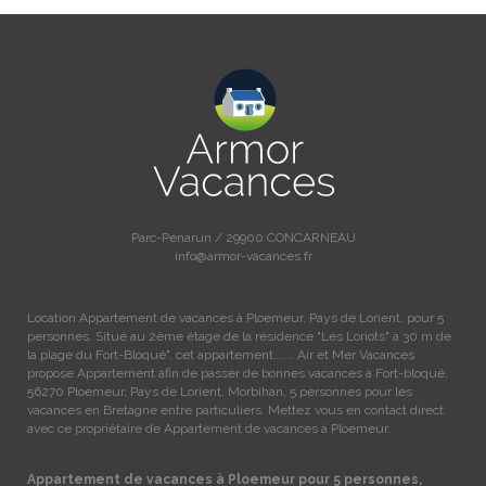
Parc-Penarun / 29900 CONCARNEAU
info@armor-vacances.fr
Location Appartement de vacances à Ploemeur, Pays de Lorient, pour 5
personnes. Situé au 2ème étage de la résidence "Les Loriots" à 30 m de
la plage du Fort-Bloqué", cet appartement….... Air et Mer Vacances
propose Appartement afin de passer de bonnes vacances à Fort-bloqué,
56270 Ploemeur, Pays de Lorient, Morbihan, 5 personnes pour les
vacances en Bretagne entre particuliers. Mettez vous en contact direct
avec ce propriétaire de Appartement de vacances à Ploemeur.
Appartement de vacances à Ploemeur pour 5 personnes,