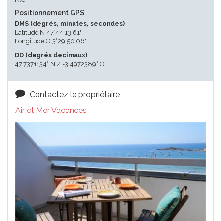
Positionnement GPS
DMS (degrés, minutes, secondes)
Latitude N 47°44'13.61"
Longitude O 3°29'50.06"
DD (degrés decimaux)
47.7371134° N / -3.4972389° O
Contactez le propriétaire
Air et Mer Vacances