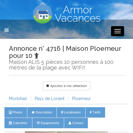
Toggle
navigati
Annonce n° 4716 | Maison Ploemeur
pour 10
Maison ALIS 5 pièces 10 personnes à 100
mètres de la plage avec WIFI!
Ajoutez à ma sélection
Morbihan
Pays de Lorient
Ploemeur
Photos
Description
Localisation
Tarifs
Calendrier
Equipements
Contact