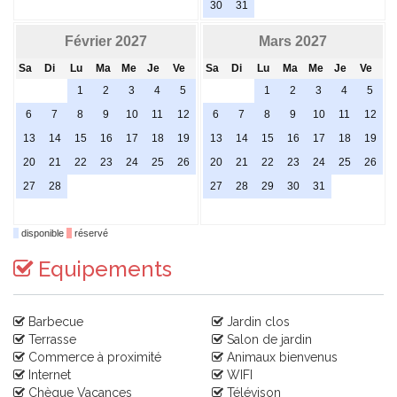
30
31
Février 2027
Mars 2027
Sa
Di
Lu
Ma
Me
Je
Ve
Sa
Di
Lu
Ma
Me
Je
Ve
1
2
3
4
5
1
2
3
4
5
6
7
8
9
10
11
12
6
7
8
9
10
11
12
13
14
15
16
17
18
19
13
14
15
16
17
18
19
20
21
22
23
24
25
26
20
21
22
23
24
25
26
27
28
27
28
29
30
31
disponible
réservé
Equipements
Barbecue
Jardin clos
Terrasse
Salon de jardin
Commerce à proximité
Animaux bienvenus
Internet
WIFI
Chèque Vacances
Télévison