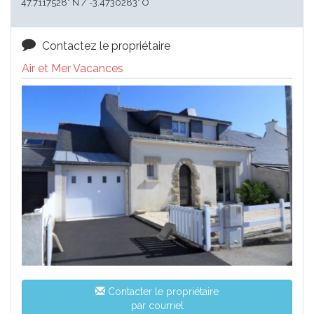
47.7117528° N / -3.4730283° O
Contactez le propriétaire
Air et Mer Vacances
Contacter le propriétaire
par courriel