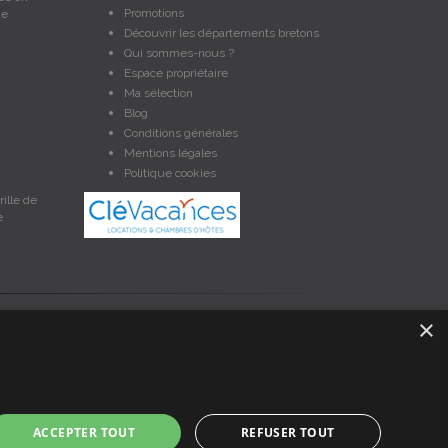
Promotions
de
Découvrir les départements bretons
Qui sommes-nous ?
Espace propriétaire
Ma sélection
Blog
Conditions générales
Mentions légales
Politique cookies
ille de
e
×
et non contractuelles. Les données sont protégées par copyright
nces en Bretagne, un service de petites annonces de location
ACCEPTER TOUT
REFUSER TOUT