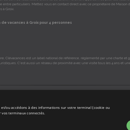
 entre particuliers. Mettez vous en contact direct avec ce propriétaire de Maison 
s à Groix.
 de vacances à Groix pour 4 personnes
re, Clévacances est un label national de référence, réglementé par une charte et gr
ouristiques. C'est aussi un réseau de proximité avec une visite tous les 4 ans et un
s sont sous la responsabilité des propriétaires, ces informations sont indicatives 
 et/ou accédons à des informations sur votre terminal (cookie ou
mmission sur les locations, c'est simplement un annuaire d'hébergements de vaca
ur vos terminaux connectés.