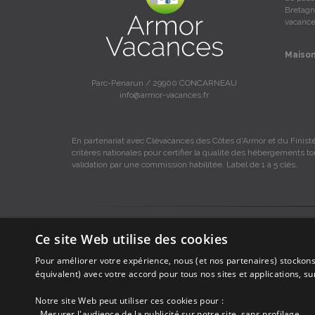
Bretagne
vacance
Maison
Parc-Penarun / 29900 CONCARNEAU
info@armor-vacances.fr
En partenariat avec Clévacances des Côtes d'Armor et du Finistè
critères nationales pour certifier la qualité des hébergements t
validation par une commission habilitée. Label de 1 à 5 clés.
Les descriptions et photos contenues dans le site Armor-vacance
Ce site Web utilise des cookies
Armor-vacances.
Pour améliorer votre expérience, nous (et nos partenaires) stockons
Armor-vacances n'est pas un organisme et ne touche aucune co
équivalent) avec votre accord pour tous nos sites et applications, s
DE PARTICULIER A PARTICULIER.
Notre site Web peut utiliser ces cookies pour :
. Mesurer l'audience de la publicité sur notre site, sans profilage