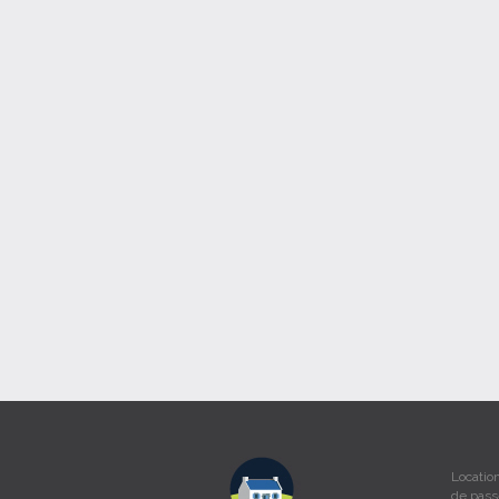
Location
de pass