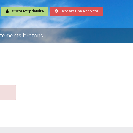
Espace Propriétaire
Déposez une annonce
rtements bretons