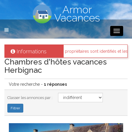
Toggle
navigati
Informations
mor-vacances
: Tous les propriétaires sont identifiés et les biens lou
Chambres d'hôtes vacances
Herbignac
Votre recherche -
1 réponses
Classer les annonces par :