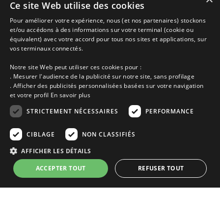
Ce site Web utilise des cookies
Chambres d'hôtes vacances Herbignac, Location entre Particuliers
Pour améliorer votre expérience, nous (et nos partenaires) stockons
et/ou accédons à des informations sur votre terminal (cookie ou
équivalent) avec votre accord pour tous nos sites et applications, sur
Accueil
vos terminaux connectés.
Dernières minutes
Promotions
Notre site Web peut utiliser ces cookies pour :
Découvrir les départements bretons
. Mesurer l'audience de la publicité sur notre site, sans profilage
Qui sommes-nous ?
. Afficher des publicités personnalisées basées sur votre navigation
Espace propriétaire
et votre profil
En savoir plus
Ma sélection
Blog
STRICTEMENT NÉCESSAIRES
PERFORMANCE
Conditions générales
Mentions légales
CIBLAGE
NON CLASSIFIÉS
Politique cookies
AFFICHER LES DÉTAILS
En partenariat avec Clévacances des Côtes d'Armor et du Finistère,
Clévacances est un label national de référence, réglementé par une charte
ACCEPTER TOUT
REFUSER TOUT
et grille de critères nationales pour certifier la qualité des hébergements
touristiques. C'est aussi un réseau de proximité avec une visite tous les 4
ans et une validation par une commission habilitée. Label de 1 à 5 clés.
Strictement nécessaires
Performance
Ciblage