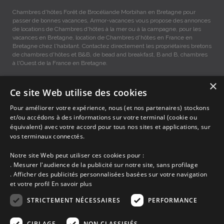
Chambres d'hôtes Forêt de Brocéliande Morbihan en Bretagne pour
passer de bonnes vacances, Armor-vacances vous propose des annonces
de locations de Chambres d'hôtes à la mer ou à la campagne, pour les
vacances en Bretagne, location de Chambres d'hôtes en France en
Bretagne chez l'habitant. Contactez directement les propriétaires bretons
de chambres d'hôtes et B&B, de bead and breakfast, B and B, chambres
à l'Ouest de la France en Bretagne.
×
Chambres d'hôtes vacances Forêt de Brocéliande, Location
Ce site Web utilise des cookies
entre Particuliers
Pour améliorer votre expérience, nous (et nos partenaires) stockons
et/ou accédons à des informations sur votre terminal (cookie ou
équivalent) avec votre accord pour tous nos sites et applications, sur
Accueil
vos terminaux connectés.
Dernières minutes
Promotions
Notre site Web peut utiliser ces cookies pour :
Découvrir les départements bretons
. Mesurer l'audience de la publicité sur notre site, sans profilage
Qui sommes-nous ?
. Afficher des publicités personnalisées basées sur votre navigation
Espace propriétaire
et votre profil
En savoir plus
Ma sélection
Blog
STRICTEMENT NÉCESSAIRES
PERFORMANCE
Conditions générales
Mentions légales
CIBLAGE
NON CLASSIFIÉS