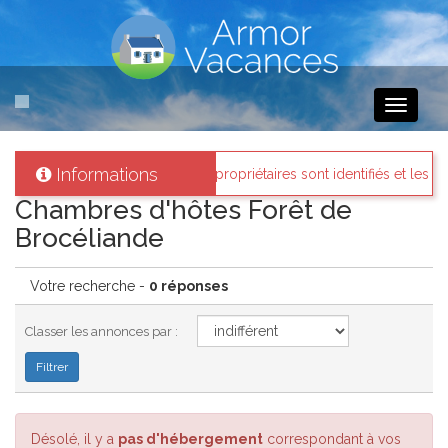
Toggle
navigati
Informations
mor-vacances
: Tous les propriétaires sont identifiés et les biens lou
Chambres d'hôtes Forêt de
Brocéliande
Votre recherche -
0 réponses
Classer les annonces par :
Désolé, il y a
pas d'hébergement
correspondant à vos