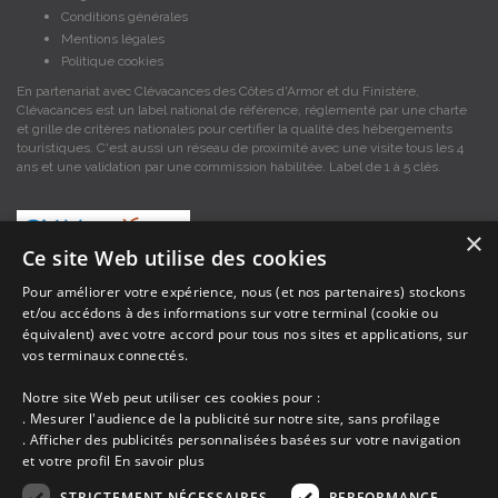
Conditions générales
Mentions légales
Politique cookies
En partenariat avec Clévacances des Côtes d'Armor et du Finistère,
Clévacances est un label national de référence, réglementé par une charte
et grille de critères nationales pour certifier la qualité des hébergements
touristiques. C'est aussi un réseau de proximité avec une visite tous les 4
ans et une validation par une commission habilitée. Label de 1 à 5 clés.
×
Ce site Web utilise des cookies
Pour améliorer votre expérience, nous (et nos partenaires) stockons
et/ou accédons à des informations sur votre terminal (cookie ou
Les descriptions et photos contenues dans le site Armor-vacances sont sous
équivalent) avec votre accord pour tous nos sites et applications, sur
la responsabilité des propriétaires, ces informations sont indicatives et non
contractuelles. Les données sont protégées par copyright Armor-vacances.
vos terminaux connectés.
Notre site Web peut utiliser ces cookies pour :
Armor-vacances n'est pas un organisme et ne touche aucune commission
. Mesurer l'audience de la publicité sur notre site, sans profilage
sur les locations, c'est simplement un annuaire d'hébergements de
. Afficher des publicités personnalisées basées sur votre navigation
vacances en Bretagne, un service de petites annonces de location DE
et votre profil
En savoir plus
PARTICULIER A PARTICULIER.
STRICTEMENT NÉCESSAIRES
PERFORMANCE