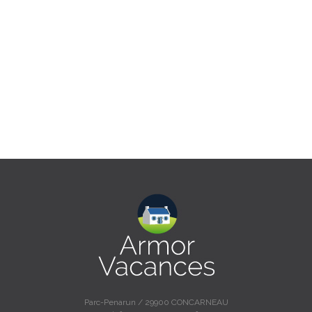
Parc-Penarun / 29900 CONCARNEAU