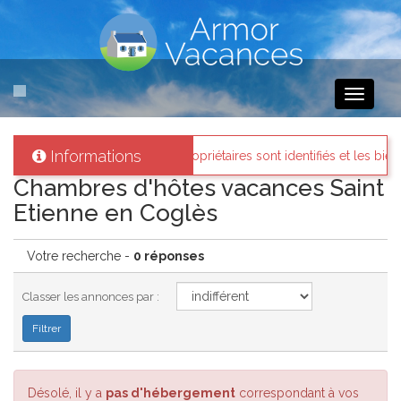
Toggle
navigati
Informations
or-vacances
: Tous les propriétaires sont identifiés et les biens loués
Chambres d'hôtes vacances Saint
Etienne en Coglès
Votre recherche -
0 réponses
Classer les annonces par :
Désolé, il y a
pas d'hébergement
correspondant à vos