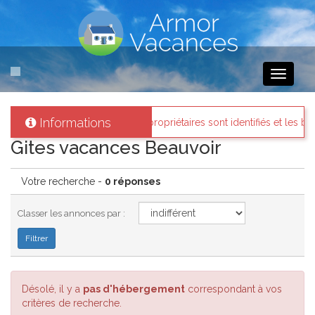
Toggle
navigati
Informations
mor-vacances
: Tous les propriétaires sont identifiés et les biens lou
Gites vacances Beauvoir
Votre recherche -
0 réponses
Classer les annonces par :
Désolé, il y a
pas d'hébergement
correspondant à vos
critères de recherche.