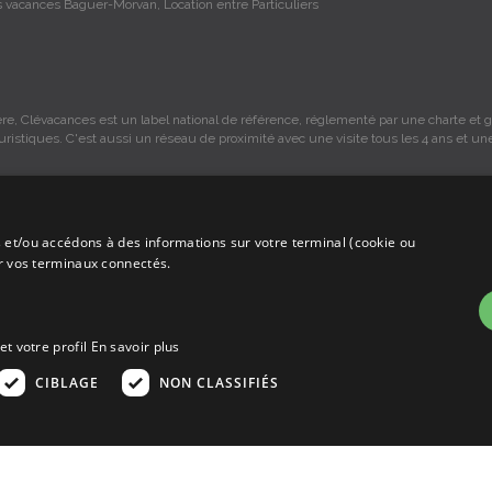
 vacances Baguer-Morvan, Location entre Particuliers
re, Clévacances est un label national de référence, réglementé par une charte et gr
ouristiques. C'est aussi un réseau de proximité avec une visite tous les 4 ans et un
 et/ou accédons à des informations sur votre terminal (cookie ou
s sont sous la responsabilité des propriétaires, ces informations sont indicatives 
ur vos terminaux connectés.
mmission sur les locations, c'est simplement un annuaire d'hébergements de vaca
et votre profil
En savoir plus
CIBLAGE
NON CLASSIFIÉS
priétaire un contrat qui stipule les clauses et le descriptif de la location, grâce 
isons.