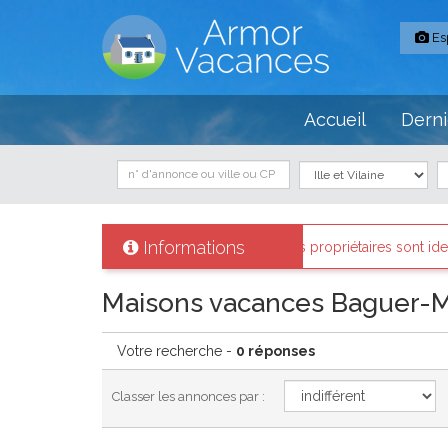
Es
Accueil
Derni
Informations
Armor-vacances
: Tous les propriétaires sont identifiés et les biens 
Maisons vacances Baguer-
Votre recherche -
0 réponses
Classer les annonces par :