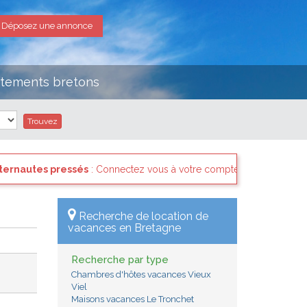
Déposez une annonce
rtements bretons
: Connectez vous à votre compte et consultez les "Messages des inte
Recherche de location de
vacances en Bretagne
Recherche par type
Chambres d'hôtes vacances Vieux
Viel
Maisons vacances Le Tronchet