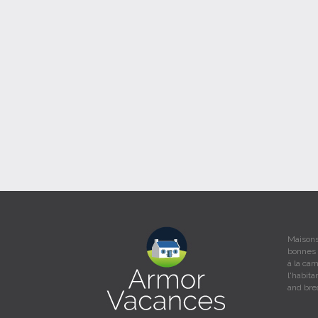
Maisons
bonnes 
à la ca
l'habit
and bre