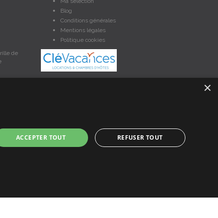
Ma sélection
Blog
Conditions générales
Mentions légales
Politique cookies
ille de
e
×
et non contractuelles. Les données sont protégées par copyright
ACCEPTER TOUT
REFUSER TOUT
nces en Bretagne, un service de petites annonces de location
à ce contrat vous pouvez faire valoir vos droits si le logement