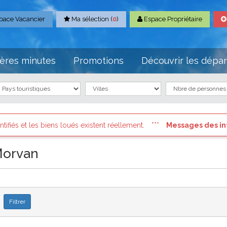
pace Vacancier
Ma sélection (
0
)
Espace Propriétaire
ères minutes
Promotions
Découvrir les dépa
loués existent réellement.
Messages des internautes pressés
Morvan