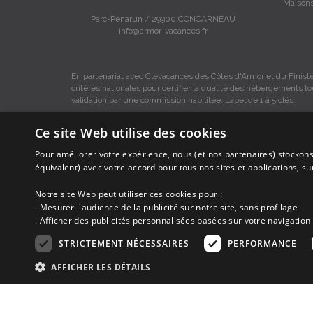
Maisons
Parc-Penarun / 29900 CONCARNEAU
info@armor-vacances.fr
En partenariat avec Clévacances des Côtes d'Armor et du Finistè
critères nationales pour certifier la qualité des hébergements t
validation par une commission habilitée. Label de 1 à 5 clés.
Ce site Web utilise des cookies
Pour améliorer votre expérience, nous (et nos partenaires) stockons
Les descriptions et photos contenues dans le site Armor-vacance
équivalent) avec votre accord pour tous nos sites et applications, s
Armor-vacances.
Notre site Web peut utiliser ces cookies pour :
. Mesurer l'audience de la publicité sur notre site, sans profilage
Armor-vacances n'est pas un organisme et ne touche aucune co
DE PARTICULIER A PARTICULIER.
. Afficher des publicités personnalisées basées sur votre navigation 
STRICTEMENT NÉCESSAIRES
PERFORMANCE
Avant de prendre possession du logement vous devez obtenir du pro
ne correspond pas à ce qui y est mentionné ou pour d'autres ra
AFFICHER LES DÉTAILS