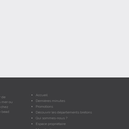
Accueil
r de
Dernières minutes
a mer ou
Promotions
e chez
e bead
Découvrir les départements bretons
Qui sommes-nous ?
Espace propriétaire