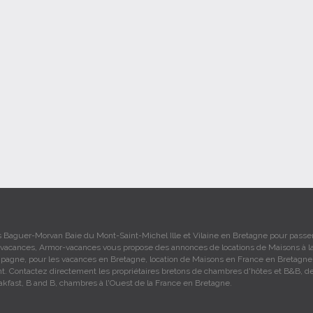
 Baguer-Morvan Baie du Mont-Saint-Michel Ille et Vilaine en Bretagne pour passe
vacances, Armor-vacances vous propose des annonces de locations de Maisons à l
mpagne, pour les vacances en Bretagne, location de Maisons en France en Bretagn
ant. Contactez directement les propriétaires bretons de chambres d'hôtes et B&B, d
akfast, B and B, chambres à l'Ouest de la France en Bretagne.