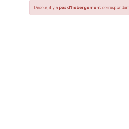
Désolé, il y a
pas d'hébergement
correspondant 