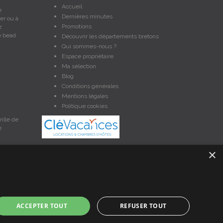
Accueil
e
Dernières minutes
er ou à
Promotions
z
e bead
Découvrir les départements bretons
Qui sommes-nous ?
Espace propriétaire
Ma sélection
Blog
Conditions générales
Mentions légales
Politique cookies
ille de
e
×
et non contractuelles. Les données sont protégées par copyright
ACCEPTER TOUT
REFUSER TOUT
nces en Bretagne, un service de petites annonces de location