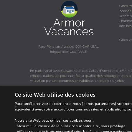
Gites B
bonnes 
la camp
l'habit
and bre
Gites v
Parc-Penarun / 29900 CONCARNEAU
info@armor-vacances.fr
En partenariat avec Clévacances des Côtes d'Armor et du Finistè
critères nationales pour certifier la qualité des hébergements t
validation par une commission habilitée. Label de 1 à 5 clés.
Ce site Web utilise des cookies
Pour améliorer votre expérience, nous (et nos partenaires) stockons
Les descriptions et photos contenues dans le site Armor-vacance
équivalent) avec votre accord pour tous nos sites et applications, s
Armor-vacances.
Notre site Web peut utiliser ces cookies pour :
. Mesurer l'audience de la publicité sur notre site, sans profilage
Armor-vacances n'est pas un organisme et ne touche aucune co
DE PARTICULIER A PARTICULIER.
. Afficher des publicités personnalisées basées sur votre navigation 