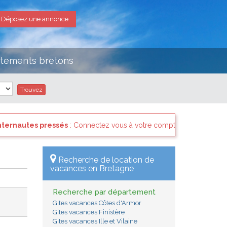
Déposez une annonce
rtements bretons
és
: Connectez vous à votre compte et consultez les "Messages des in
Recherche de location de
vacances en Bretagne
Recherche par département
Gites vacances Côtes d'Armor
Gites vacances Finistère
Gites vacances Ille et Vilaine