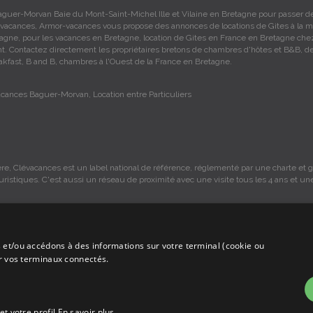
aguer-Morvan Baie du Mont-Saint-Michel Ille et Vilaine en Bretagne pour passer d
vacances, Armor-vacances vous propose des annonces de locations de Gites à la m
agne, pour les vacances en Bretagne, location de Gites en France en Bretagne che
ant. Contactez directement les propriétaires bretons de chambres d'hôtes et B&B, d
akfast, B and B, chambres à l'Ouest de la France en Bretagne.
acances Baguer-Morvan, Location entre Particuliers
re, Clévacances est un label national de référence, réglementé par une charte et gr
ouristiques. C'est aussi un réseau de proximité avec une visite tous les 4 ans et un
 et/ou accédons à des informations sur votre terminal (cookie ou
s sont sous la responsabilité des propriétaires, ces informations sont indicatives 
ur vos terminaux connectés.
mmission sur les locations, c'est simplement un annuaire d'hébergements de vaca
et votre profil
En savoir plus