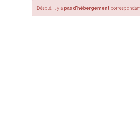
Désolé, il y a
pas d'hébergement
correspondant 