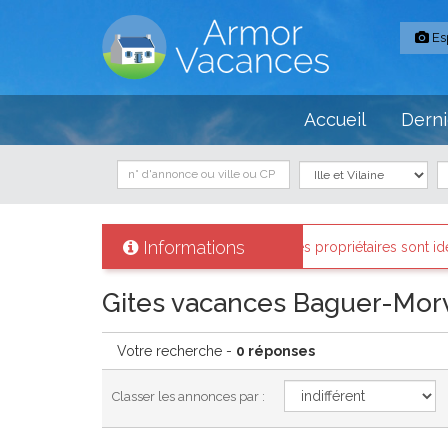
Es
Accueil
Derni
Informations
r Armor-vacances
: Tous les propriétaires sont identifiés et les bien
Gites vacances Baguer-Mor
Votre recherche -
0 réponses
Classer les annonces par :