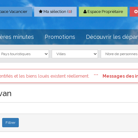
pace Vacancier
Ma sélection (
0
)
Espace Propriétaire
ères minutes
Promotions
Découvrir les dépa
s loués existent réellement.
Messages des internautes press
van