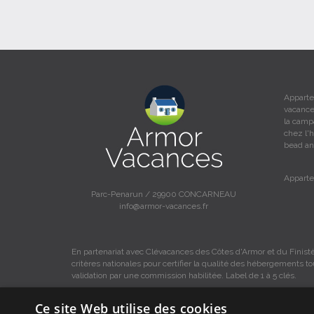
Apparte
vacance
la camp
chez l'
bead an
Apparte
Parc-Penarun / 29900 CONCARNEAU
info@armor-vacances.fr
En partenariat avec Clévacances des Côtes d'Armor et du Finistè
critères nationales pour certifier la qualité des hébergements t
validation par une commission habilitée. Label de 1 à 5 clés.
Ce site Web utilise des cookies