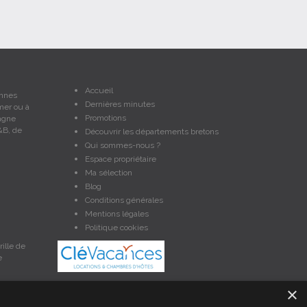
Accueil
onnes
Dernières minutes
mer ou à
Promotions
agne
&B, de
Découvrir les départements bretons
Qui sommes-nous ?
Espace propriétaire
Ma sélection
Blog
Conditions générales
Mentions légales
Politique cookies
ille de
e
×