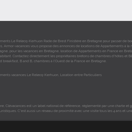
ments Le Relecq-Kerhuon Rade de Brest Finistère en Bretagne pour passer de b
s, Armor-vacances vous propose des annonces de locations de Appartements à la 
agne, pour les vacances en Bretagne, location de Appartements en France en Bret
habitant. Contactez directement les propriétaires bretons de chambres d'hôtes et B
d breakfast, B and B, chambres à l'Ouest de la France en Bretagne.
ments vacances Le Relecq-Kerhuon, Location entre Particuliers
re, Clévacances est un label national de référence, réglementé par une charte et gr
ouristiques. C'est aussi un réseau de proximité avec une visite tous les 4 ans et un