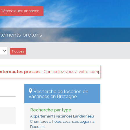
Déposez une annonce
rtements bretons
ssés
: Connectez vous à votre compte et consultez les "Messages des
Recherche de location de
vacances en Bretagne
Recherche par type
Appartements vacances Landerneau
Chambres d'hôtes vacances Logonna
Daoulas