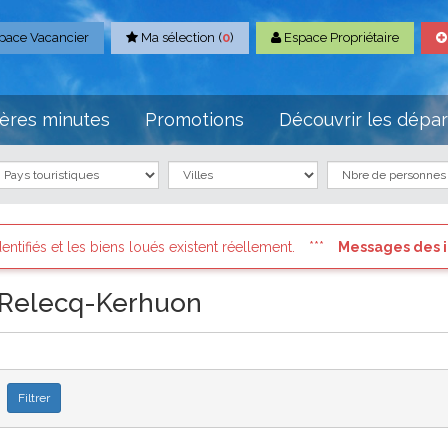
pace Vacancier
Ma sélection (
0
)
Espace Propriétaire
ères minutes
Promotions
Découvrir les dépa
iens loués existent réellement.
Messages des internautes pre
 Relecq-Kerhuon