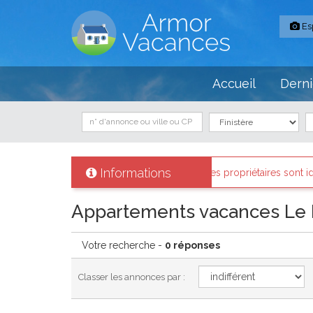
Es
Accueil
Derni
Informations
Sur Armor-vacances
: Tous les propriétaires sont identifiés et les b
Appartements vacances Le
Votre recherche -
0 réponses
Classer les annonces par :