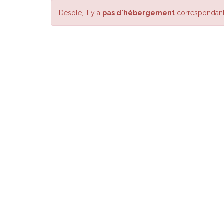
Désolé, il y a
pas d'hébergement
correspondant 