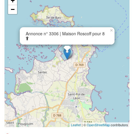
+
−
×
Annonce n° 3306 | Maison Roscoff pour 8
Leaflet
| ©
OpenStreetMap
contributors