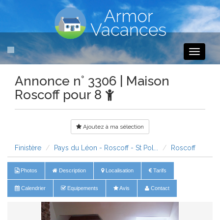
Toggle
navigati
Annonce n° 3306 | Maison
Roscoff pour 8
Ajoutez à ma sélection
Finistère
Pays du Léon - Roscoff - St Pol...
Roscoff
Photos
Description
Localisation
Tarifs
Calendrier
Equipements
Avis
Contact