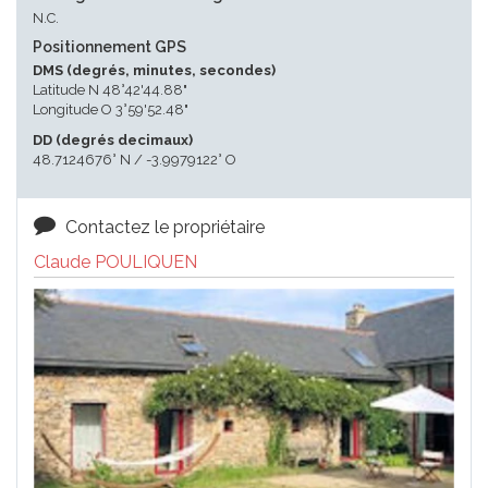
N.C.
Positionnement GPS
DMS (degrés, minutes, secondes)
Latitude N 48°42'44.88"
Longitude O 3°59'52.48"
DD (degrés decimaux)
48.7124676° N / -3.9979122° O
Contactez le propriétaire
Claude POULIQUEN