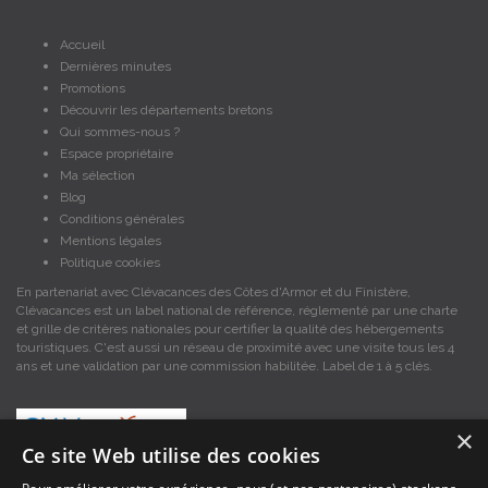
Accueil
Dernières minutes
Promotions
Découvrir les départements bretons
Qui sommes-nous ?
Espace propriétaire
Ma sélection
Blog
Conditions générales
Mentions légales
Politique cookies
En partenariat avec Clévacances des Côtes d'Armor et du Finistère,
Clévacances est un label national de référence, réglementé par une charte
et grille de critères nationales pour certifier la qualité des hébergements
touristiques. C'est aussi un réseau de proximité avec une visite tous les 4
ans et une validation par une commission habilitée. Label de 1 à 5 clés.
×
Ce site Web utilise des cookies