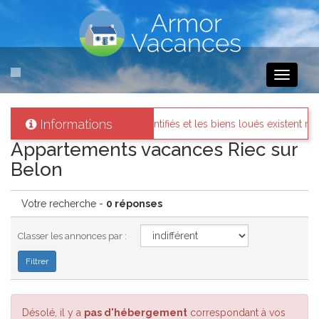
Toggle
navigati
Informations
s les propriétaires sont identifiés et les biens loués existent réellemen
Appartements vacances Riec sur
Belon
Votre recherche -
0 réponses
Classer les annonces par :
Désolé, il y a
pas d'hébergement
correspondant à vos