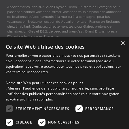
Appartements Riec sur Belon Pays de l'Aven Finistère en Bretagne pour
passer de bonnes vacances, Armor-vacances vous propose des annonces
de locations de Appartements à la mer ou à la campagne, pour les
vacances en Bretagne, location de Appartements en France en Bretagne
chez l'habitant. Contactez directement les propriétaires bretons de
chambres d'hôtes et B&B, de bead and breakfast, B and B, chambres à
l'Ouest de la France en Bretagne.
×
Ce site Web utilise des cookies
Appartements vacances Riec sur Belon, Location entre Particuliers
Pour améliorer votre expérience, nous (et nos partenaires) stockons
et/ou accédons à des informations sur votre terminal (cookie ou
équivalent) avec votre accord pour tous nos sites et applications, sur
Accueil
vos terminaux connectés.
Dernières minutes
Promotions
Notre site Web peut utiliser ces cookies pour :
Découvrir les départements bretons
. Mesurer l'audience de la publicité sur notre site, sans profilage
Qui sommes-nous ?
. Afficher des publicités personnalisées basées sur votre navigation
Espace propriétaire
et votre profil
En savoir plus
Ma sélection
Blog
STRICTEMENT NÉCESSAIRES
PERFORMANCE
Conditions générales
Mentions légales
CIBLAGE
NON CLASSIFIÉS
Politique cookies