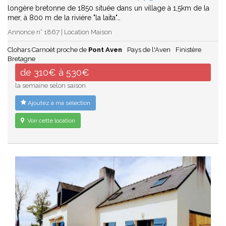
longère bretonne de 1850 située dans un village à 1,5km de la
mer, à 800 m de la rivière "la laïta"…
Annonce n° 1867 | Location Maison
Clohars Carnoët proche de
Pont Aven
Pays de l'Aven
Finistère
Bretagne
de 310€ à 530€
la semaine selon saison
Ajoutez à ma sélection
Voir cette location