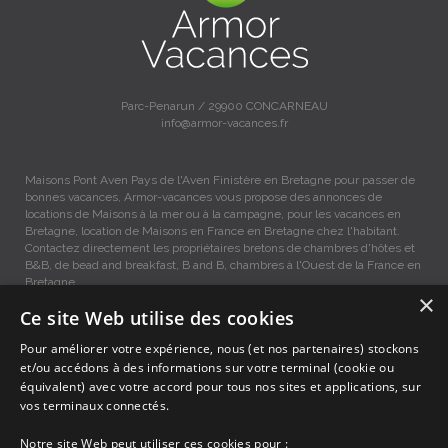
Parc-Penarun / 29900 CONCARNEAU
info@armor-vacances.fr
Maisons Pont Aven Pays de l'Aven Finistère en Bretagne pour passer de
bonnes vacances, Armor-vacances vous propose des annonces de
locations de Maisons à la mer ou à la campagne, pour les vacances en
Bretagne, location de Maisons en France en Bretagne chez l'habitant.
Contactez directement les propriétaires bretons de chambres d'hôtes et
B&B, de bead and breakfast, B and B, chambres à l'Ouest de la France en
Bretagne.
×
Ce site Web utilise des cookies
Maisons vacances Pont Aven, Location entre Particuliers
Pour améliorer votre expérience, nous (et nos partenaires) stockons
et/ou accédons à des informations sur votre terminal (cookie ou
équivalent) avec votre accord pour tous nos sites et applications, sur
Accueil
vos terminaux connectés.
Dernières minutes
Promotions
Notre site Web peut utiliser ces cookies pour :