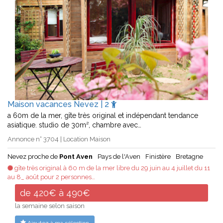
Maison vacances Nevez | 2
a 60m de la mer, gîte très original et indépendant tendance
asiatique. studio de 30m², chambre avec…
Annonce n° 3704 | Location Maison
Nevez proche de
Pont Aven
Pays de l'Aven
Finistère
Bretagne
gîte très original à 60 m de la mer libre du 29 juin au 4 juillet du 11
au 8_ août pour 2 personnes…
de 420€ à 490€
la semaine selon saison