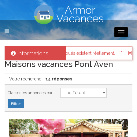
Toggle
navigati
Informations
 réellement.
Messages des internautes pressés
: Connectez 
Maisons vacances Pont Aven
Votre recherche -
14 réponses
Classer les annonces par :