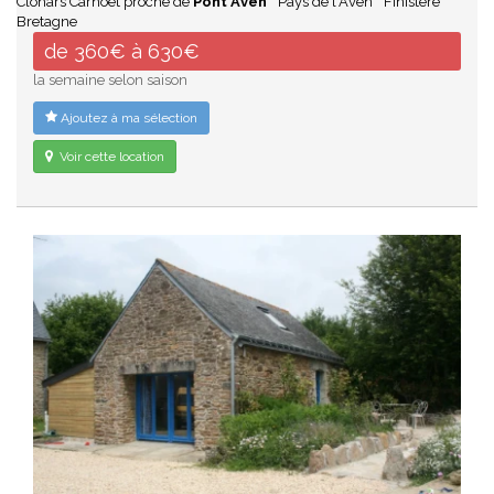
Clohars Carnoët proche de
Pont Aven
Pays de l'Aven
Finistère
Bretagne
de 360€ à 630€
la semaine selon saison
Ajoutez à ma sélection
Voir cette location