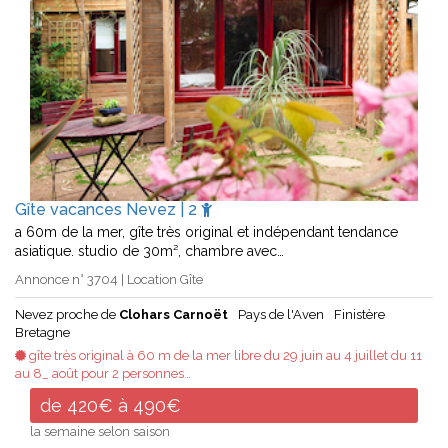
Gîte vacances Nevez | 2
a 60m de la mer, gîte très original et indépendant tendance
asiatique. studio de 30m², chambre avec…
Annonce n° 3704 | Location Gîte
Nevez proche de
Clohars Carnoët
Pays de l'Aven
Finistère
Bretagne
gîte très original à 60 m de la mer libre du 29 juin au 4 juillet du 11
au 8_ août pour 2 personnes…
de 420€ à 490€
la semaine selon saison