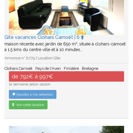
Gîte vacances Clohars Carnoët | 6
maison récente avec jardin de 650 m², située à clohars-carnoet
à 1.5 kms du centre ville et à 10 minutes…
Annonce n° 6779 | Location Gîte
Clohars Carnoët
Pays de l'Aven
Finistère
Bretagne
de 792€ à 997€
la semaine selon saison
Ajoutez à ma sélection
Voir cette location