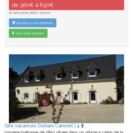
de 360€ à 630€
la semaine selon saison
Ajoutez à ma sélection
Voir cette location
Gîte vacances Clohars Carnoët | 4
longère bretonne de 1850 située dans un village à 1,5km de la