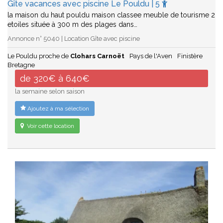
Gîte vacances avec piscine Le Pouldu | 5
la maison du haut pouldu maison classee meuble de tourisme 2
etoiles située à 300 m des plages dans…
Annonce n° 5040 | Location Gîte avec piscine
Le Pouldu proche de
Clohars Carnoët
Pays de l'Aven
Finistère
Bretagne
de 320€ à 640€
la semaine selon saison
Ajoutez à ma sélection
Voir cette location