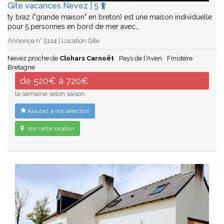
Gîte vacances Nevez | 5
ty braz ("grande maison" en breton) est une maison individuelle
pour 5 personnes en bord de mer avec…
Annonce n° 5114 | Location Gîte
Nevez proche de
Clohars Carnoët
Pays de l'Aven
Finistère
Bretagne
de 520€ à 720€
la semaine selon saison
Ajoutez à ma sélection
Voir cette location