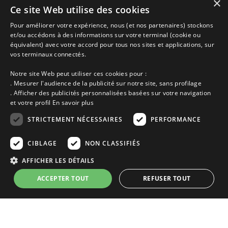
×
Ce site Web utilise des cookies
Gites vacances Clohars Carnoët, Location entre Particuliers
Pour améliorer votre expérience, nous (et nos partenaires) stockons
et/ou accédons à des informations sur votre terminal (cookie ou
équivalent) avec votre accord pour tous nos sites et applications, sur
Accueil
vos terminaux connectés.
Dernières minutes
Promotions
Notre site Web peut utiliser ces cookies pour :
Découvrir les départements bretons
. Mesurer l'audience de la publicité sur notre site, sans profilage
Qui sommes-nous ?
. Afficher des publicités personnalisées basées sur votre navigation
Espace propriétaire
et votre profil
En savoir plus
Ma sélection
Blog
STRICTEMENT NÉCESSAIRES
PERFORMANCE
Conditions générales
Mentions légales
CIBLAGE
NON CLASSIFIÉS
Politique cookies
AFFICHER LES DÉTAILS
En partenariat avec Clévacances des Côtes d'Armor et du Finistère,
Clévacances est un label national de référence, réglementé par une charte
ACCEPTER TOUT
REFUSER TOUT
et grille de critères nationales pour certifier la qualité des hébergements
touristiques. C'est aussi un réseau de proximité avec une visite tous les 4
ans et une validation par une commission habilitée. Label de 1 à 5 clés.
Strictement nécessaires
Performance
Ciblage