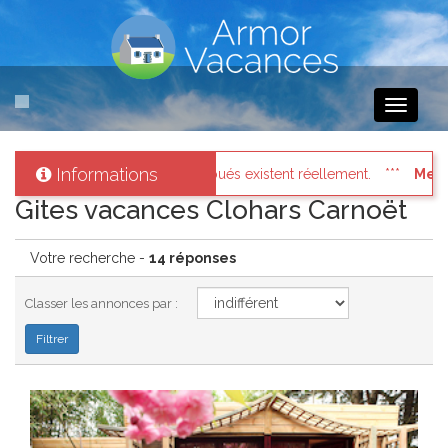
Toggle
navigati
Informations
t réellement.
Messages des internautes pressés
: Connectez 
Gites vacances Clohars Carnoët
Votre recherche -
14 réponses
Classer les annonces par :