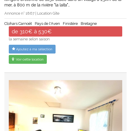
mer, à 800 m de la rivière "la laïta"…
Annonce n° 1867 | Location Gîte
Clohars Carnoët
Pays de l'Aven
Finistère
Bretagne
de 310€ à 530€
la semaine selon saison
Ajoutez à ma sélection
Voir cette location