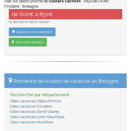
Riec sur Belon proche de
Clohars Carnoët
Pays de l'Aven
Finistère
Bretagne
de 600€ à 850€
la semaine selon saison
Ajoutez à ma sélection
Voir cette location
Recherche de location de vacances en Bretagne
Recherche par département
Gites vacances Côtes d'Armor
Gites vacances Finistère
Gites vacances Ille et Vilaine
Gites vacances Loire Atlantique
Gites vacances Morbihan