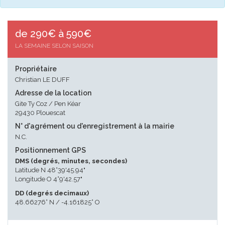
de 290€ à 590€
LA SEMAINE SELON SAISON
Propriétaire
Christian LE DUFF
Adresse de la location
Gite Ty Coz / Pen Kéar
29430 Plouescat
N° d'agrément ou d'enregistrement à la mairie
N.C.
Positionnement GPS
DMS (degrés, minutes, secondes)
Latitude N 48°39'45.94"
Longitude O 4°9'42.57"
DD (degrés decimaux)
48.66276° N / -4.161825° O