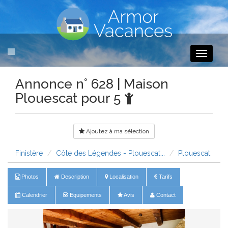
Toggle
navigati
Annonce n° 628 | Maison
Plouescat pour 5
Ajoutez à ma sélection
Finistère
Côte des Légendes - Plouescat...
Plouescat
Photos
Description
Localisation
Tarifs
Calendrier
Equipements
Avis
Contact