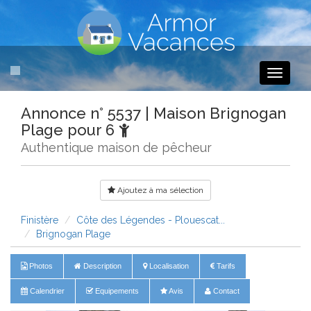
Toggle
navigati
Annonce n° 5537 | Maison Brignogan
Plage pour 6
Authentique maison de pêcheur
Ajoutez à ma sélection
Finistère
Côte des Légendes - Plouescat...
Brignogan Plage
Photos
Description
Localisation
Tarifs
Calendrier
Equipements
Avis
Contact