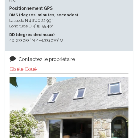
N.C.
Positionnement GPS
DMS (degrés, minutes, secondes)
Latitude N 48°40'22.99"
Longitude O 4°19'55.48"
DD (degrés decimaux)
48.673053° N / -4.332079° O
Contactez le propriétaire
Gisèle Coué