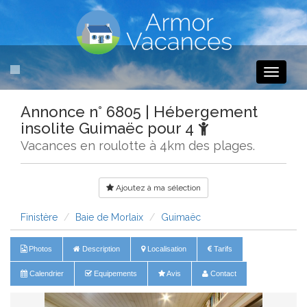
Toggle
navigati
Annonce n° 6805 | Hébergement
insolite Guimaëc pour 4
Vacances en roulotte à 4km des plages.
Ajoutez à ma sélection
Finistère
Baie de Morlaix
Guimaëc
Photos
Description
Localisation
Tarifs
Calendrier
Equipements
Avis
Contact