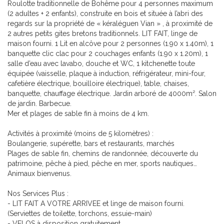
Roulotte traditionnelle de Bohême pour 4 personnes maximum
(2 adultes + 2 enfants), construite en bois et située à l’abri des
regards sur la propriété de « kéraléguen Vian » , à proximité de
2 autres petits gites bretons traditionnels. LIT FAIT, linge de
maison fourni. 1 Lit en alcôve pour 2 personnes (1.90 x 1.40m), 1
banquette clic clac pour 2 couchages enfants (1.90 x 1.20m), 1
salle d’eau avec lavabo, douche et WC, 1 kitchenette toute
équipée (vaisselle, plaque à induction, réfrigérateur, mini-four,
cafetière électrique, bouilloire électrique), table, chaises,
banquette, chauffage électrique. Jardin arboré de 4000m². Salon
de jardin. Barbecue.
Mer et plages de sable fin à moins de 4 km.
Activités à proximité (moins de 5 kilomètres) :
Boulangerie, supérette, bars et restaurants, marchés
Plages de sable fin, chemins de randonnée, découverte du
patrimoine, pêche à pied, pêche en mer, sports nautiques…
Animaux bienvenus.
Nos Services Plus :
- LIT FAIT A VOTRE ARRIVEE et linge de maison fourni.
(Serviettes de toilette, torchons, essuie-main)
- VELOS à disposition gratuitement.