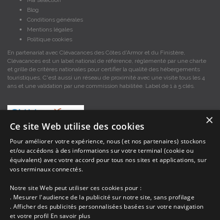
Blog
Conditions générales
Mentions légales
Politique cookies
En partenariat avec Clévacances des Côtes d'Armor et du Finistère,
Clévacances est un label national de référence, réglementé par une charte
et grille de critères nationales pour certifier la qualité des hébergements
touristiques. C'est aussi un réseau de proximité avec une visite tous les 4
ans et une validation par une commission habilitée. Label de 1 à 5 clés.
×
Ce site Web utilise des cookies
Pour améliorer votre expérience, nous (et nos partenaires) stockons
et/ou accédons à des informations sur votre terminal (cookie ou
Les descriptions et photos contenues dans le site Armor-vacances sont sous
équivalent) avec votre accord pour tous nos sites et applications, sur
la responsabilité des propriétaires, ces informations sont indicatives et non
contractuelles. Les données sont protégées par copyright Armor-vacances.
vos terminaux connectés.
Notre site Web peut utiliser ces cookies pour :
Armor-vacances n'est pas un organisme et ne touche aucune commission
. Mesurer l'audience de la publicité sur notre site, sans profilage
sur les locations, c'est simplement un annuaire d'hébergements de
. Afficher des publicités personnalisées basées sur votre navigation
vacances en Bretagne, un service de petites annonces de location DE
et votre profil
En savoir plus
PARTICULIER A PARTICULIER.