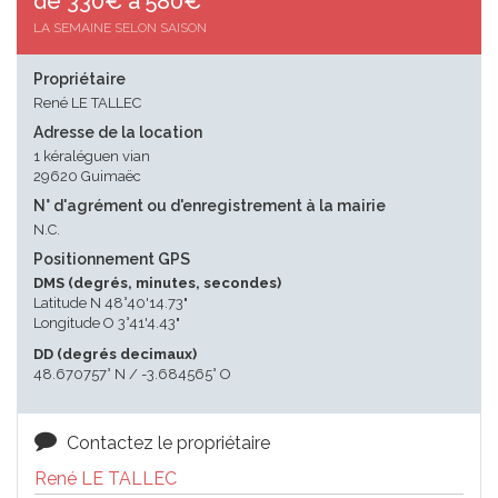
de 330€ à 580€
LA SEMAINE SELON SAISON
Propriétaire
René LE TALLEC
Adresse de la location
1 kéraléguen vian
29620 Guimaëc
N° d'agrément ou d'enregistrement à la mairie
N.C.
Positionnement GPS
DMS (degrés, minutes, secondes)
Latitude N 48°40'14.73"
Longitude O 3°41'4.43"
DD (degrés decimaux)
48.670757° N / -3.684565° O
Contactez le propriétaire
René LE TALLEC