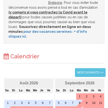
Bretagne
. Pour vous éviter toute
déconvenue nous avons pensé à tout en cas d’annulation
(y compris si vous contractez la Covid avant le
départ)
pour toutes causes justifiées ou en cas de
dommages que vous pourriez causer au bien que vous
louez.
Souscrivez directement en ligne en deux
minutes
pour des vacances sereines : + d'info
cliquez ici.
Calendrier
MOIS SUIVANTS >>
Août 2026
Septembre 2026
Sa
Di
Lu
Ma
Me
Je
Ve
Sa
Di
Lu
Ma
Me
Je
Ve
1
2
3
4
1
2
3
4
5
6
7
5
6
7
8
9
10
11