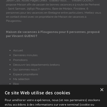
Jardin Clos, Accès Plages Direct. "Évadez-vous….... Vincent QUENOT
propose Maison afin de passer de bonnes vacances à 9 route de Perherel
- Saint Samson, 29630 Plougasnou, Baie de Morlaix, Finistère, 6
personnes pour les vacances en Bretagne entre particuliers. Mettez vous
en contact direct avec ce propriétaire de Maison de vacances à
Plougasnou.
Maison de vacances à Plougasnou pour 6 personnes, proposé
par Vincent QUENOT
Accueil
Dernières minutes
Promotions
Découvrir les départements bretons
Qui sommes-nous ?
Espace propriétaire
Ma sélection
Blog
×
Conditions générales
Ce site Web utilise des cookies
Mentions légales
Politique cookies
Pour améliorer votre expérience, nous (et nos partenaires) stockons
et/ou accédons à des informations sur votre terminal (cookie ou
En partenariat avec Clévacances des Côtes d'Armor et du Finistère,