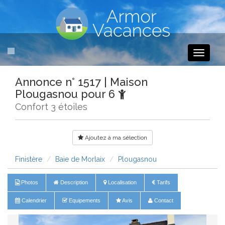
Toggle
navigati
Annonce n° 1517 | Maison
Plougasnou pour 6
Confort 3 étoiles
Ajoutez à ma sélection
Finistère
Baie de Morlaix
Plougasnou
Photos
Description
Localisation
Tarifs
Calendrier
Equipements
Avis
Contact