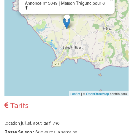
Annonce n° 5049 | Maison Trégunc pour 6
Leaflet
| ©
OpenStreetMap
contributors
Tarifs
location juillet, aout, tarif: 790
Basse Saison :
600 euros la semaine