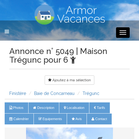
Toggle
navigati
Annonce n° 5049 | Maison
Trégunc pour 6
Ajoutez à ma sélection
Finistère
Baie de Concarneau
Trégunc
Photos
Description
Localisation
Tarifs
Calendrier
Equipements
Avis
Contact