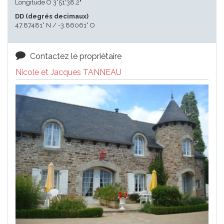
Longitude O 3°51'38.2"
DD (degrés decimaux)
47.87481° N / -3.86061° O
Contactez le propriétaire
Nicole et Jacques TANNEAU