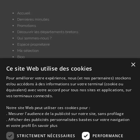
Accueil
Dernières minutes
Promotions
Découvrir les départements bretons
Qui sommes-nous ?
Espace propriétaire
Ma sélection
Blog
×
Conditions générales
Ce site Web utilise des cookies
Mentions légales
Politique cookies
Pour améliorer votre expérience, nous (et nos partenaires) stockons
et/ou accédons à des informations sur votre terminal (cookie ou
En partenariat avec Clévacances des Côtes d'Armor et du Finistère,
Clévacances est un label national de référence, réglementé par une charte
équivalent) avec votre accord pour tous nos sites et applications, sur
et grille de critères nationales pour certifier la qualité des hébergements
vos terminaux connectés.
touristiques. C'est aussi un réseau de proximité avec une visite tous les 4
ans et une validation par une commission habilitée. Label de 1 à 5 clés.
Notre site Web peut utiliser ces cookies pour :
. Mesurer l'audience de la publicité sur notre site, sans profilage
. Afficher des publicités personnalisées basées sur votre navigation
et votre profil
En savoir plus
STRICTEMENT NÉCESSAIRES
PERFORMANCE