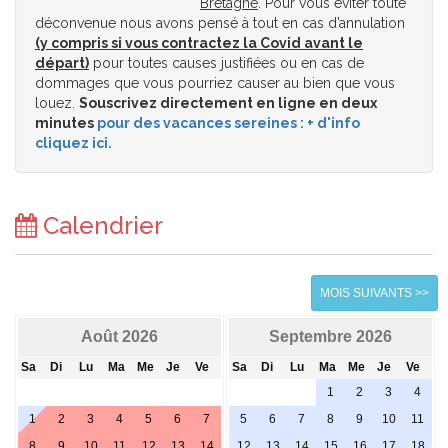
Bretagne
. Pour vous éviter toute
déconvenue nous avons pensé à tout en cas d’annulation
(y compris si vous contractez la Covid avant le
départ)
pour toutes causes justifiées ou en cas de
dommages que vous pourriez causer au bien que vous
louez.
Souscrivez directement en ligne en deux
minutes
pour des vacances sereines : + d'info
cliquez ici.
Calendrier
MOIS SUIVANTS >>
Août 2026
Septembre 2026
Sa
Di
Lu
Ma
Me
Je
Ve
Sa
Di
Lu
Ma
Me
Je
Ve
1
2
3
4
1
2
3
4
5
6
7
5
6
7
8
9
10
11
8
9
10
11
12
13
14
12
13
14
15
16
17
18