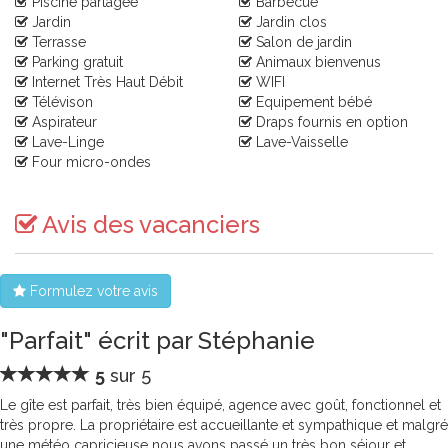
Piscine partagée
Barbecue
Jardin
Jardin clos
Terrasse
Salon de jardin
Parking gratuit
Animaux bienvenus
Internet Très Haut Débit
WIFI
Télévison
Equipement bébé
Aspirateur
Draps fournis en option
Lave-Linge
Lave-Vaisselle
Four micro-ondes
Avis des vacanciers
Formulez votre avis
"Parfait" écrit par Stéphanie
5
sur 5
Le gîte est parfait, très bien équipé, agence avec goût, fonctionnel et
très propre. La propriétaire est accueillante et sympathique et malgré
une météo capricieuse nous avons passé un très bon séjour et