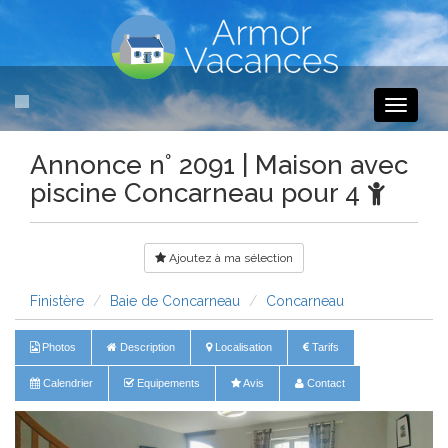
Toggle
navigati
Annonce n° 2091 | Maison avec
piscine Concarneau pour 4
Ajoutez à ma sélection
Finistère
Baie de Concarneau
Concarneau
Photos
Description
Localisation
Tarifs
Calendrier
Equipements
Avis
Contact