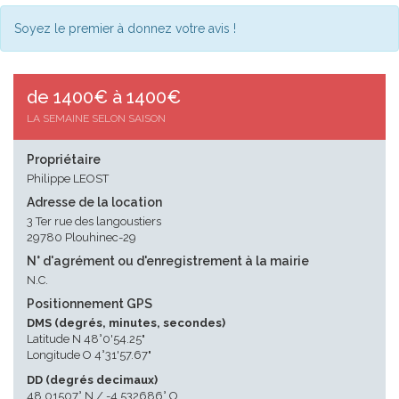
Soyez le premier à donnez votre avis !
de 1400€ à 1400€
LA SEMAINE SELON SAISON
Propriétaire
Philippe LEOST
Adresse de la location
3 Ter rue des langoustiers
29780 Plouhinec-29
N° d'agrément ou d'enregistrement à la mairie
N.C.
Positionnement GPS
DMS (degrés, minutes, secondes)
Latitude N 48°0'54.25"
Longitude O 4°31'57.67"
DD (degrés decimaux)
48.01507° N / -4.532686° O