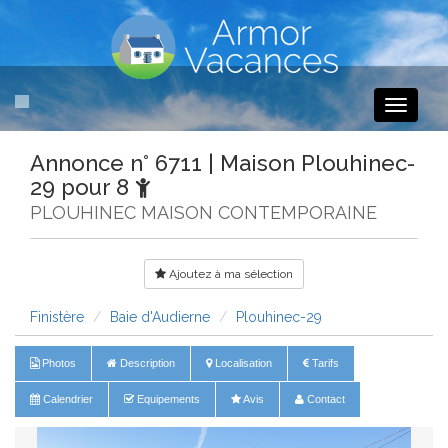
Toggle
navigati
Annonce n° 6711 | Maison Plouhinec-
29 pour 8
PLOUHINEC MAISON CONTEMPORAINE
Ajoutez à ma sélection
Finistère
Baie d'Audierne
Plouhinec-29
Photos
Description
Localisation
Tarifs
Calendrier
Equipements
Avis
Contact